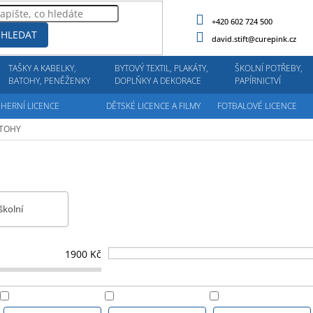
+420 602 724 500
HLEDAT
david.stift@curepink.cz
TAŠKY A KABELKY,
BYTOVÝ TEXTIL, PLAKÁTY,
ŠKOLNÍ POTŘEBY,
BATOHY, PENĚŽENKY
DOPLŇKY A DEKORACE
PAPÍRNICTVÍ
HERNÍ LICENCE
DĚTSKÉ LICENCE A FILMY
FOTBALOVÉ LICENCE
TOHY
školní
1900
Kč