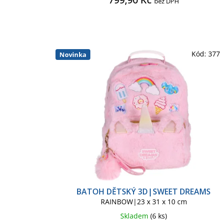
bez DPH
OVERWATCH
PÁN PRSTE
POKÉMON KIDS
POKÉMON
Kód:
37
Novinka
RICK AND MORTY
SNOOP
SPONGEBOB KIDS
SQUIS
STRANGER THINGS
STRÁŽ
THE NIGHTMARE BEFORE CHR
YODA
ZAKLÍNAČ
BATOH DĚTSKÝ 3D|SWEET DREAMS
RAINBOW|23 x 31 x 10 cm
Skladem
(6 ks)