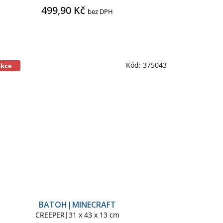
499,90 Kč
bez DPH
Kód:
375043
Akce
BATOH|MINECRAFT
CREEPER|31 x 43 x 13 cm