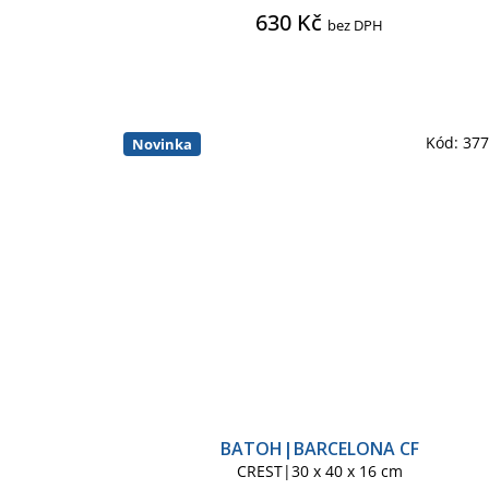
630 Kč
bez DPH
Kód:
37
Novinka
BATOH|BARCELONA CF
CREST|30 x 40 x 16 cm