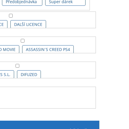
Předobjednávka
Super dárek
CE
DALŠÍ LICENCE
D MOVIE
ASSASSIN´S CREED PS4
AVENGERS GAME
AVENGERS KIDS
 S.L.
DIFUZED
LASSIC COMICS
BATMAN KIDS
ROOVY UK Ltd.
GRUPO ERIK
CA COMICS
CHAINSAW MAN
KIDS EUROSWAN S.L.
PIXIE CREW
C COMICS SÉRIE
DEMON SLAYER
OBAG