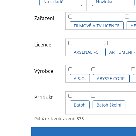
Na skladě
Novinka
Zařazení
FILMOVÉ A TV LICENCE
HE
KOMIKSOVÉ A ANIME LICENCE
Licence
ARSENAL FC
ART UMĚNÍ -
ASSASSINS CREED SÉRIE
Výrobce
A.S.O.
ABYSSE CORP.
AVENGERS SÉRIE
BARBIE
FC BARCELONA MERCHANDISE
Produkt
BEETLEJUICE
Batoh
Batoh školní
BLACK PANT
HALF MOON BAY
HEROES
Položek k zobrazení:
375
CHAMPIONS LEAGUE
CHE
V
Ř
PYRAMID POSTERS
RED R