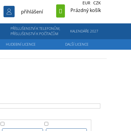
EUR
CZK
NÁKUPNÍ
Prázdný košík
přihlášení
KOŠÍK
PŘÍSLUŠENSTVÍ K TELEFONŮM,
KALENDÁŘE 2027
PŘÍSLUŠENSTVÍ K POČÍTAČŮM
HUDEBNÍ LICENCE
DALŠÍ LICENCE