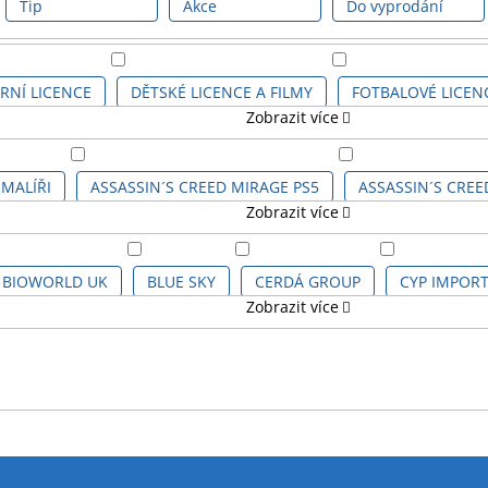
Tip
Akce
Do vyprodání
RNÍ LICENCE
DĚTSKÉ LICENCE A FILMY
FOTBALOVÉ LICEN
Zobrazit více
 MALÍŘI
ASSASSIN´S CREED MIRAGE PS5
ASSASSIN´S CREE
Zobrazit více
ATTACK ON TITAN
AVENGERS
AVENGERS CLASSIC COMICS
BIOWORLD UK
BLUE SKY
CERDÁ GROUP
CYP IMPORTS
Zobrazit více
BARBIE KIDS
BARCELONA FC
BATMAN
BATMAN C
FOREVER COLLECTIBLES Ltd.
GILDAN ACTIVEWEAR
G
HER
BRAWL STAR
CAPTAIN AMERICA
CAPTAIN AMERI
HY-PRO Ltd.
JACOB COMPANY
KARACTERMANIA
LSEA FC
COBRA KAI
DARTH VADER
DC COMICS
D
OBIN
TOY BAGS
TRADEMARK COLLECTIONS Ltd.
VAD