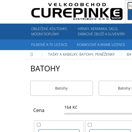
Přejít
na
obsah
OBLEČENÍ, KŠILTOVKY,
HRNKY, KERAMIKA, SKLO,
MÓDNÍ DOPLŇKY
DÁRKOVÉ ZBOŽÍ A SUVENÝRY
FILMOVÉ A TV LICENCE
KOMIKSOVÉ A ANIME LICENCE
Domů
TAŠKY A KABELKY, BATOHY, PENĚŽENKY
BA
BATOHY
Batohy
Batohy 
164
Kč
Cena