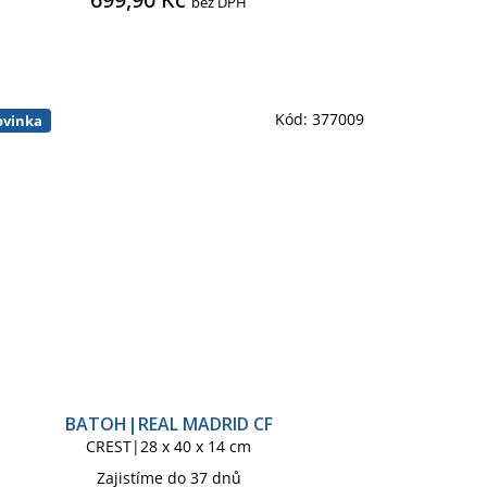
bez DPH
POKÉMON
POKÉMON GO
PUSHEEN
REAL MADRID C.F.
Kód:
377009
vinka
S
SPIDERMAN KIDS
SPONGEBOB
E
STAR WARS THE MANDALORIAN
T DREAMS
BOŽÍ
WARCRAFT
WEDNESDAY
BATOH|REAL MADRID CF
CREST|28 x 40 x 14 cm
Zajistíme do 37 dnů