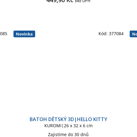
bez DPH
NŮ
PÁN PRSTENŮ SÉRIE
PIKACHU
PLAYSTATION PS4
 PIKACHU KIDS
POKÉMON SÉRIE
PŘÁTELÉ
PRO-DG
7085
Kód:
377084
Novinka
No
Y
SONIC
SOVA HEDVIKA
SPIDERMAN CLASSIC COMIC
HMALLOWS
STAR WARS HVĚZDNÉ VÁLKY
STAR WARS SÉRI
CI GALAXIE
SUPER MARIO
SUPERMAN COMICS
SWEE
ISTMAS
THE PUNISHER
TOUR DE FRANCE
VÁNOČNÍ Z
BATOH DĚTSKÝ 3D|HELLO KITTY
KUROMI|26 x 32 x 6 cm
Zajistíme do 30 dnů