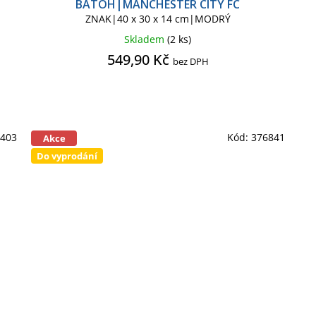
BATOH|MANCHESTER CITY FC
ZNAK|40 x 30 x 14 cm|MODRÝ
Skladem
(2 ks)
549,90 Kč
bez DPH
8403
Kód:
376841
Akce
Do vyprodání