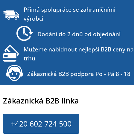
Z
á
Přímá spolupráce se zahraničními
p
výrobci
a
t
Dodání do 2 dnů od objednání
í
Můžeme nabídnout nejlepší B2B ceny na
trhu
Zákaznická B2B podpora Po - Pá 8 - 18
Zákaznická B2B linka
+420 602 724 500