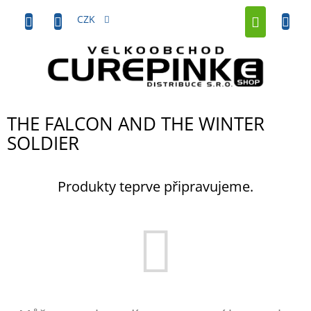
Přejít
NÁKUP
na
CZK
obsah
KOŠÍK
THE FALCON AND THE WINTER
SOLDIER
Produkty teprve připravujeme.