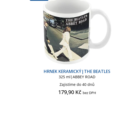
r
p
Psací pero, propiska
Samo
o
r
d
o
u
d
k
u
t
k
ů
t
ů
HRNEK KERAMICKÝ|THE BEATLES
325 ml|ABBEY ROAD
Zajistíme do 40 dnů
179,90 Kč
bez DPH