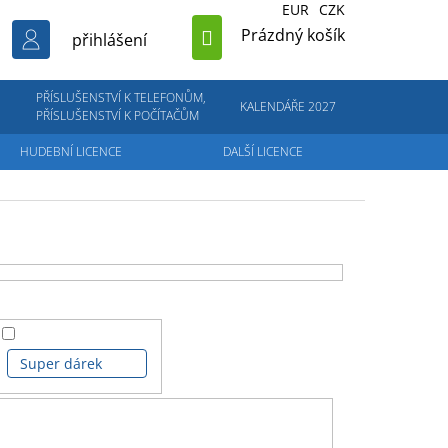
EUR
CZK
NÁKUPNÍ
Prázdný košík
přihlášení
KOŠÍK
PŘÍSLUŠENSTVÍ K TELEFONŮM,
KALENDÁŘE 2027
PŘÍSLUŠENSTVÍ K POČÍTAČŮM
HUDEBNÍ LICENCE
DALŠÍ LICENCE
Super dárek