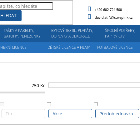
+420 602 724 500
HLEDAT
david.stift@curepink.cz
TAŠKY A KABELKY,
BYTOVÝ TEXTIL, PLAKÁTY,
ŠKOLNÍ POTŘEBY,
BATOHY, PENĚŽENKY
DOPLŇKY A DEKORACE
PAPÍRNICTVÍ
HERNÍ LICENCE
DĚTSKÉ LICENCE A FILMY
FOTBALOVÉ LICENCE
750
Kč
Tip
Akce
Předobjednávka