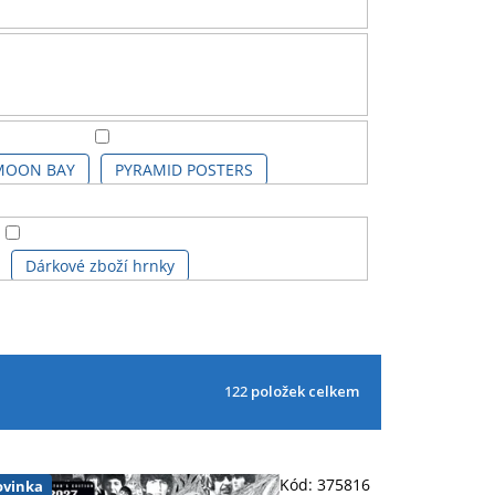
MOON BAY
PYRAMID POSTERS
Dárkové zboží hrnky
nek proměňovací
Kalendář 3D
122
položek celkem
 do kuchyně
Náramek
Pouzdro na brýle
Přívěsek - klíčenka
Kód:
375816
vinka