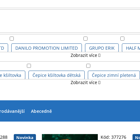
TD
DANILO PROMOTION LIMITED
GRUPO ERIK
HALF 
Zobrazit více
e kšiltovka
Čepice kšiltovka dětská
Čepice zimní pletená
Zobrazit více
tník
Dóza kuchyňská
Hrnek 3D
Hrnek klasický
Hr
rodávanější
Abecedně
Kuchyňská zástěra
Láhev na pití
Magnet
Nádobí
Podložka pod myš
Ponožky dámské
Ponožky pánské
7288
Kód:
377276
Novinka
No