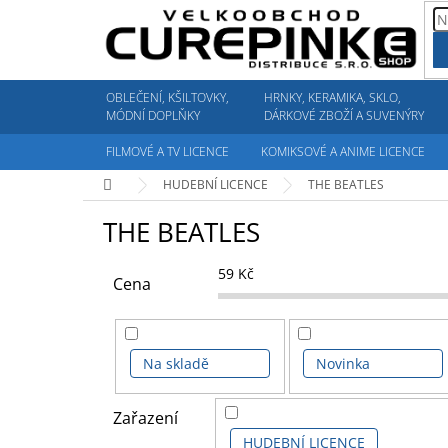
Přejít
na
obsah
OBLEČENÍ, KŠILTOVKY,
HRNKY, KERAMIKA, SKLO,
MÓDNÍ DOPLŇKY
DÁRKOVÉ ZBOŽÍ A SUVENÝRY
FILMOVÉ A TV LICENCE
KOMIKSOVÉ A ANIME LICENCE
Domů
HUDEBNÍ LICENCE
THE BEATLES
THE BEATLES
59
Kč
Cena
Na skladě
Novinka
Zařazení
HUDEBNÍ LICENCE