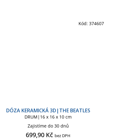
Kód:
374607
DÓZA KERAMICKÁ 3D|THE BEATLES
DRUM|16 x 16 x 10 cm
Zajistíme do 30 dnů
699,90 Kč
bez DPH