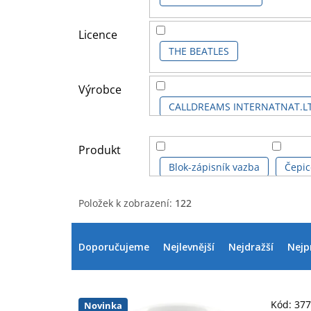
Licence
THE BEATLES
Výrobce
CALLDREAMS INTERNATNAT.L
ROCK OFF
Produkt
Blok-zápisník vazba
Čepic
Položek k zobrazení:
122
Dekorace a miniatury
Deš
V
Ř
ý
a
Doporučujeme
Nejlevnější
Nejdražší
Nejp
Kalendář
Kalendář stolní
p
z
i
e
Odznak, placka
Plakát
s
n
p
í
Kód:
37
Novinka