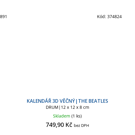
4891
Kód:
374824
KALENDÁŘ 3D VĚČNÝ|THE BEATLES
DRUM|12 x 12 x 8 cm
Skladem
(1 ks)
749,90 Kč
bez DPH