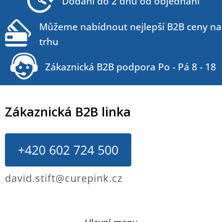
Dodání do 2 dnů od objednání
í
Můžeme nabídnout nejlepší B2B ceny na
trhu
Zákaznická B2B podpora Po - Pá 8 - 18
Zákaznická B2B linka
+420 602 724 500
david.stift@curepink.cz