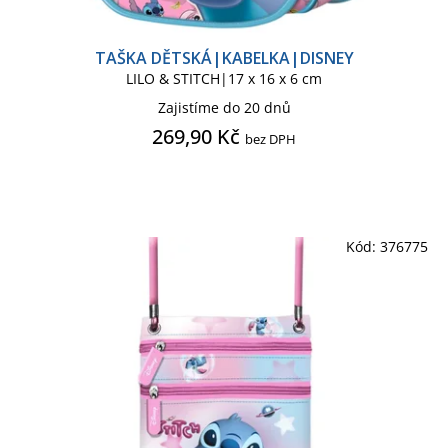
TAŠKA DĚTSKÁ|KABELKA|DISNEY
LILO & STITCH|17 x 16 x 6 cm
Zajistíme do 20 dnů
269,90 Kč
bez DPH
Kód:
376775