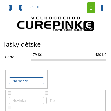
Přejít
NÁKUP
na
CZK
obsah
KOŠÍK
Tašky dětské
179
Kč
480
Kč
Cena
Na skladě
Novinka
Tip