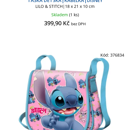
TAŠKA DĚTSKÁ|KABELKA|DISNEY
LILO & STITCH|18 x 21 x 10 cm
Skladem
(1 ks)
399,90 Kč
bez DPH
Kód:
376834