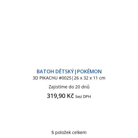
BATOH DĚTSKÝ|POKÉMON
3D PIKACHU #0025|26 x 32 x 11 cm
Zajistíme do 20 dnů
319,90 Kč
bez DPH
5
položek celkem
O