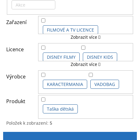
Akce
Zařazení
FILMOVÉ A TV LICENCE
Zobrazit více
HERNÍ LICENCE
Licence
DISNEY FILMY
DISNEY KIDS
Zobrazit více
DĚTSKÉ LICENCE A FILMY
LILO & STITCH
POKÉMON
Výrobce
KARACTERMANIA
VADOBAG
POKÉMON KIDS
Produkt
Taška dětská
POKÉMON SÉRIE
Položek k zobrazení:
5
V
Ř