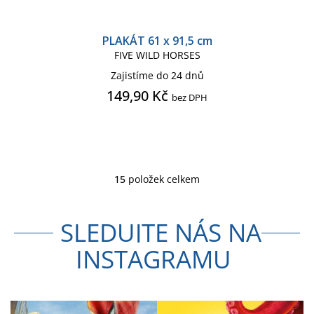
PLAKÁT 61 x 91,5 cm
FIVE WILD HORSES
Zajistíme do 24 dnů
149,90 Kč
bez DPH
15
položek celkem
O
v
l
SLEDUJTE NÁS NA
á
d
INSTAGRAMU
a
c
í
p
r