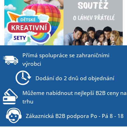
Z
á
Přímá spolupráce se zahraničními
p
výrobci
a
t
Dodání do 2 dnů od objednání
í
Můžeme nabídnout nejlepší B2B ceny na
trhu
Zákaznická B2B podpora Po - Pá 8 - 18