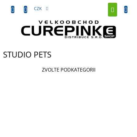
Přejít
NÁKUP
na
CZK
obsah
KOŠÍK
STUDIO PETS
ZVOLTE PODKATEGORII