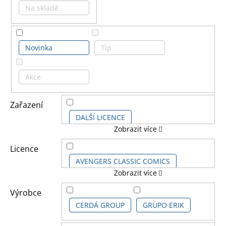
Na skladě
Novinka
Tip
Akce
Zařazení
DALŠÍ LICENCE
Zobrazit více
KOMIKSOVÉ A ANIME LICENCE
Licence
AVENGERS CLASSIC COMICS
Zobrazit více
MARVEL CLASSIC COMICS
Výrobce
CERDÁ GROUP
GRUPO ERIK
STUDIO PETS
VODÍTKA PRO PSY