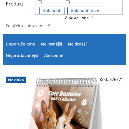
Produkt
Kalendář
Kalendář stolní
Zobrazit více
Položek k zobrazení:
15
Plakát
Vodítka pro psy
V
Ř
ý
a
Doporučujeme
Nejlevnější
Nejdražší
p
z
i
e
Nejprodávanější
Abecedně
s
n
p
í
r
p
Kód:
376671
o
r
Novinka
d
o
u
d
k
u
t
k
ů
t
ů