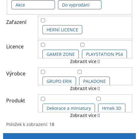
Akce
Do vyprodání
Zařazení
HERNÍ LICENCE
Licence
GAMER ZONE
PLAYSTATION PS4
Zobrazit více
XBOX
Výrobce
GRUPO ERIK
PALADONE
Zobrazit více
PYRAMID POSTERS
Produkt
Dekorace a miniatury
Hrnek 3D
Zobrazit více
Položek k zobrazení:
18
Hrnek klasický
Kalendář 3D
V
Ř