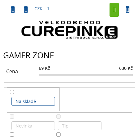
Přejít
NÁKUP
na
CZK
obsah
KOŠÍK
GAMER ZONE
69
Kč
630
Kč
Cena
Na skladě
Novinka
Tip