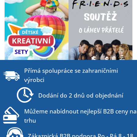
Z
á
Přímá spolupráce se zahraničními
p
výrobci
a
t
Dodání do 2 dnů od objednání
í
Můžeme nabídnout nejlepší B2B ceny na
trhu
Zákaznická B2B podpora Po - Pá 8 - 18