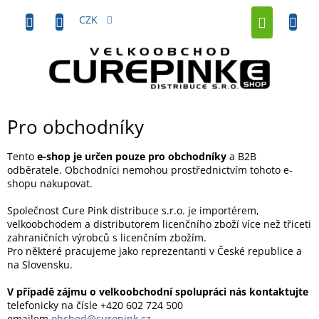
Přejít
NÁKUP
na
CZK
obsah
KOŠÍK
Pro obchodníky
Tento
e-shop je určen pouze pro obchodníky
a B2B
odběratele. Obchodníci nemohou prostřednictvím tohoto e-
shopu nakupovat.
Společnost Cure Pink distribuce s.r.o. je importérem,
velkoobchodem a distributorem licenčního zboží více než třiceti
zahraničních výrobců s licenčním zbožím.
Pro některé pracujeme jako reprezentanti v České republice a
na Slovensku.
V případě zájmu o velkoobchodní spolupráci nás kontaktujte
telefonicky na čísle +420 602 724 500
emailem
obchod@curepink.cz