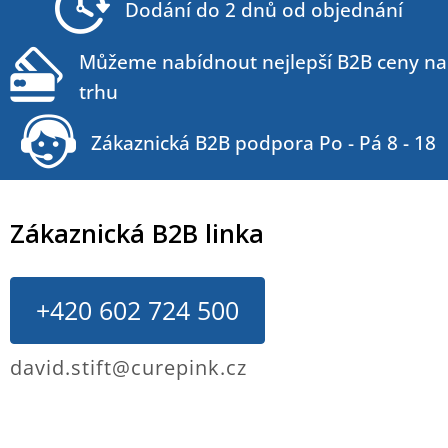
Dodání do 2 dnů od objednání
í
Můžeme nabídnout nejlepší B2B ceny na
trhu
Zákaznická B2B podpora Po - Pá 8 - 18
Zákaznická B2B linka
+420 602 724 500
david.stift@curepink.cz