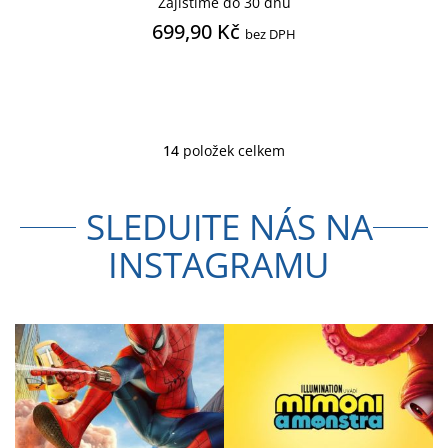
Zajistíme do 30 dnů
699,90 Kč
bez DPH
14
položek celkem
O
v
l
SLEDUJTE NÁS NA
á
d
INSTAGRAMU
a
c
í
p
r
v
k
y
v
ý
p