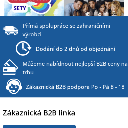
Z
á
Přímá spolupráce se zahraničními
p
výrobci
a
t
Dodání do 2 dnů od objednání
í
Můžeme nabídnout nejlepší B2B ceny na
trhu
Zákaznická B2B podpora Po - Pá 8 - 18
Zákaznická B2B linka