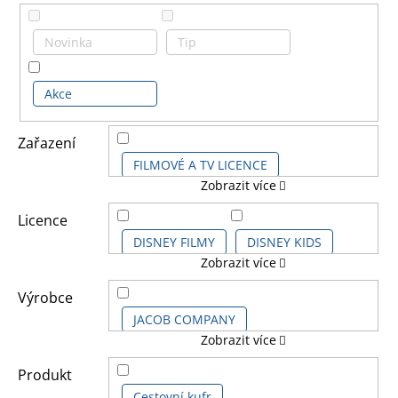
Novinka
Tip
Akce
Zařazení
FILMOVÉ A TV LICENCE
Zobrazit více
HERNÍ LICENCE
Licence
DISNEY FILMY
DISNEY KIDS
Zobrazit více
DĚTSKÉ LICENCE A FILMY
DISNEY PRO DOSPĚLĚ
Výrobce
DALŠÍ LICENCE
JACOB COMPANY
Zobrazit více
DISNEY STUDIO
KOMIKSOVÉ A ANIME LICENCE
KARACTERMANIA
TOY BAGS
Produkt
FROZEN - LEDOVÉ KRÁLOVSTVÍ
Cestovní kufr