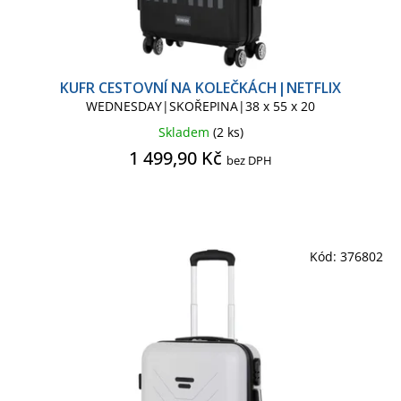
NASA
NETFLIX
NETFLIX TV
POKÉMON
POKÉMON KIDS
KUFR CESTOVNÍ NA KOLEČKÁCH|NETFLIX
WEDNESDAY|SKOŘEPINA|38 x 55 x 20
POKÉMON SÉRIE
Skladem
(2 ks)
1 499,90 Kč
bez DPH
SPIDERMAN CLASSIC COMICS
SPIDERMAN KIDS
Kód:
376802
TLAPKOVÁ PATROLA
WEDNESDAY