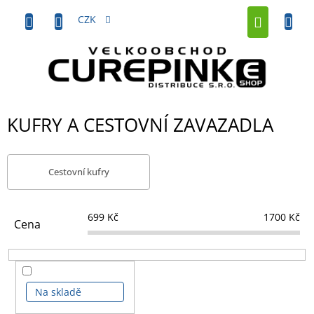
Přejít
NÁKUP
na
CZK
obsah
KOŠÍK
KUFRY A CESTOVNÍ ZAVAZADLA
Cestovní kufry
699
Kč
1700
Kč
Cena
Na skladě