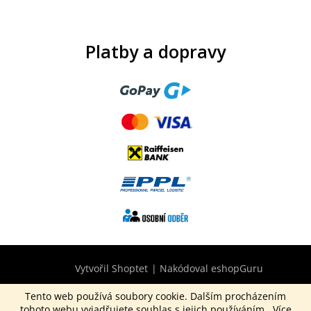
Platby a dopravy
Vytvořil Shoptet
|
Nakódoval eshopGuru
Tento web používá soubory cookie. Dalším procházením
tohoto webu vyjadřujete souhlas s jejich používáním.. Více