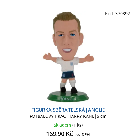
p
í
r
p
Kód:
370392
o
r
d
o
u
d
k
u
t
k
ů
t
ů
FIGURKA SBĚRATELSKÁ|ANGLIE
FOTBALOVÝ HRÁČ|HARRY KANE|5 cm
Skladem
(1 ks)
169,90 Kč
bez DPH