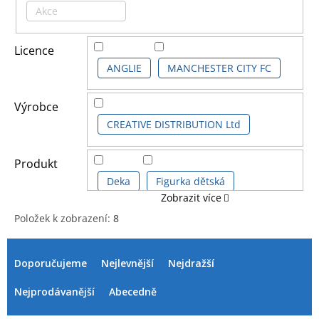
Akce
Licence
ANGLIE
MANCHESTER CITY FC
Výrobce
CREATIVE DISTRIBUTION Ltd
Produkt
Deka
Figurka dětská
Zobrazit více
Položek k zobrazení:
8
Láhev na pití fotbalová
V
Ř
ý
a
Doporučujeme
Nejlevnější
Nejdražší
Pytlík na záda, gym bag
p
z
i
e
Nejprodávanější
Abecedně
s
n