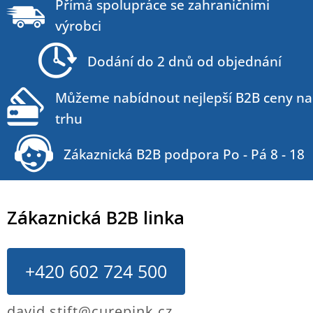
á
Přímá spolupráce se zahraničními
p
výrobci
a
t
Dodání do 2 dnů od objednání
í
Můžeme nabídnout nejlepší B2B ceny na
trhu
Zákaznická B2B podpora Po - Pá 8 - 18
Zákaznická B2B linka
+420 602 724 500
david.stift@curepink.cz