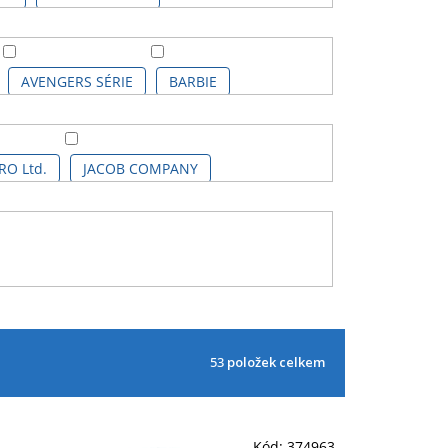
AVENGERS SÉRIE
BARBIE
ERNÝ KOCOUR
CHAMPIONS LEAGUE
RO Ltd.
JACOB COMPANY
Ě
DISNEY STUDIO
RY POTTER
HARRY POTTER SÉRIE
O & STITCH
LIVERPOOL FC
53
položek celkem
MARVEL SÉRIE
MIMONI
LIX TV
PARIS SAINT-GERMAIN
Kód:
374963