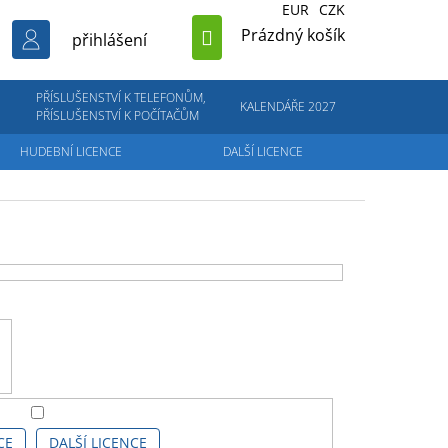
EUR
CZK
NÁKUPNÍ
Prázdný košík
přihlášení
KOŠÍK
PŘÍSLUŠENSTVÍ K TELEFONŮM,
KALENDÁŘE 2027
PŘÍSLUŠENSTVÍ K POČÍTAČŮM
HUDEBNÍ LICENCE
DALŠÍ LICENCE
CE
DALŠÍ LICENCE