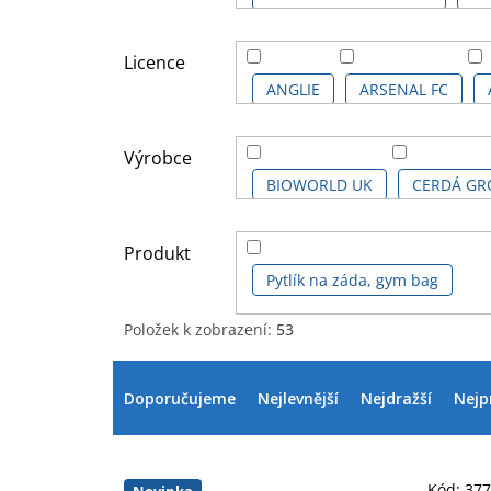
KOMIKSOVÉ A ANIME LICENCE
Licence
ANGLIE
ARSENAL FC
BARBIE KIDS
BATMAN
Výrobce
BIOWORLD UK
CERDÁ GR
DC COMICS
DC COMICS S
LOGOSHIRT
PARIS SAINT
Produkt
FROZEN - LEDOVÉ KRÁLOVSTVÍ
Pytlík na záda, gym bag
Položek k zobrazení:
53
HELLO KITTY
IKONICKÉ P
V
Ř
ý
a
Doporučujeme
Nejlevnější
Nejdražší
Nejp
MANCHESTER CITY FC
MA
p
z
i
e
s
n
MINECRAFT
MINECRAFT K
Kód:
37
Novinka