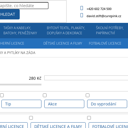
+420 602 724 500
HLEDAT
david.stift@curepink.cz
TAŠKY A KABELKY,
BYTOVÝ TEXTIL, PLAKÁTY,
ŠKOLNÍ POTŘEBY,
BATOHY, PENĚŽENKY
DOPLŇKY A DEKORACE
PAPÍRNICTVÍ
HERNÍ LICENCE
DĚTSKÉ LICENCE A FILMY
FOTBALOVÉ LICENCE
KY A PYTLÍKY NA ZÁDA
280
Kč
Tip
Akce
Do vyprodání
RNÍ LICENCE
DĚTSKÉ LICENCE A FILMY
FOTBALOVÉ LICEN