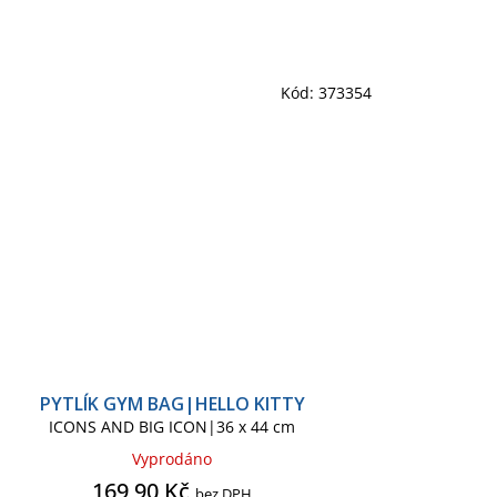
Kód:
373354
PYTLÍK GYM BAG|HELLO KITTY
ICONS AND BIG ICON|36 x 44 cm
Vyprodáno
169,90 Kč
bez DPH