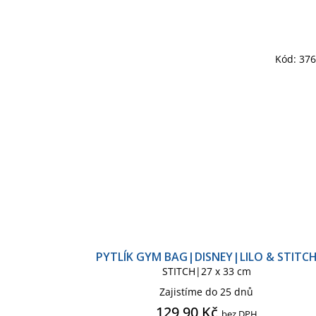
Kód:
37
PYTLÍK GYM BAG|DISNEY|LILO & STITC
STITCH|27 x 33 cm
Zajistíme do 25 dnů
129,90 Kč
bez DPH