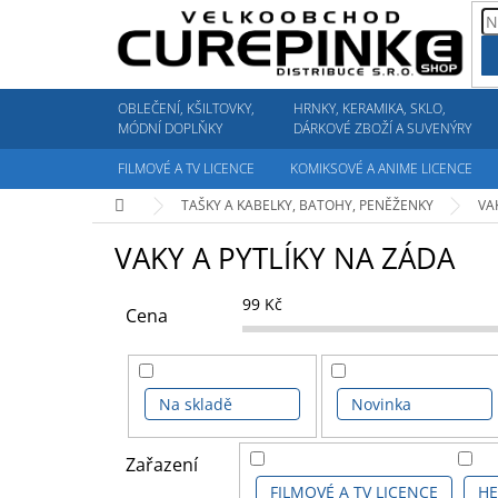
Přejít
na
obsah
OBLEČENÍ, KŠILTOVKY,
HRNKY, KERAMIKA, SKLO,
MÓDNÍ DOPLŇKY
DÁRKOVÉ ZBOŽÍ A SUVENÝRY
FILMOVÉ A TV LICENCE
KOMIKSOVÉ A ANIME LICENCE
Domů
TAŠKY A KABELKY, BATOHY, PENĚŽENKY
VA
VAKY A PYTLÍKY NA ZÁDA
99
Kč
Cena
Na skladě
Novinka
Zařazení
FILMOVÉ A TV LICENCE
HE