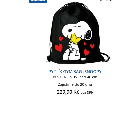
p
í
r
p
SNOOPY
SONIC
SOVA
o
r
d
o
u
d
WEST HAM UNITED
k
u
t
k
ů
t
ů
PYTLÍK GYM BAG|SNOOPY
BEST FRIENDS|37 x 46 cm
Zajistíme do 20 dnů
229,90 Kč
bez DPH