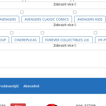
Zobrazit více
AVENGERS
AVENGERS CLASSIC COMICS
AVENGERS KIDS
Zobrazit více
BATMAN CLASSIC COMICS
BATMAN KIDS
BERUŠKA A Č
OUP
CINEREPLICAS
FOREVER COLLECTIBLES Ltd.
HY-P
Zobrazit více
ÉRIE
DISNEY FILMY
DISNEY KIDS
DISNEY PRO DOSPĚL
-GERMANIN MERCH
TFS MERCHANDISE
VADOBAG
FROZEN - LEDOVÉ KRÁLOVSTVÍ 2
FROZEN SÉRIE
HAR
OSTAVY
JEDNOROŽEC
JURSKÝ SVĚT
KRTEČEK
LIL
rodávanější
Abecedně
NCHESTER UNITED FC
MARVEL
MARVEL CLASSIC COMICS
IDS
MY HERO ACADEMIA
NARUTO
NETFLIX
NETF
7156
Kód:
327208
Akce