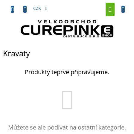
Přejít
NÁKUP
na
CZK
obsah
KOŠÍK
Kravaty
Produkty teprve připravujeme.
Můžete se ale podívat na ostatní kategorie.