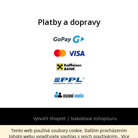
Platby a dopravy
Vytvořil Shoptet
|
Nakódoval eshopGuru
Tento web používá soubory cookie. Dalším procházením
tohoto webu vyjadřujete souhlas s jejich používáním.. Více
Copyright 2026
CurepinkB2B.cz
. Všechna práva vyhrazena.