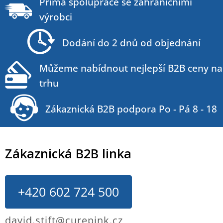
á
Přímá spolupráce se zahraničními
p
výrobci
a
t
Dodání do 2 dnů od objednání
í
Můžeme nabídnout nejlepší B2B ceny na
trhu
Zákaznická B2B podpora Po - Pá 8 - 18
Zákaznická B2B linka
+420 602 724 500
david.stift@curepink.cz