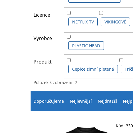
Licence
NETFLIX TV
VIKINGOVÉ
Výrobce
PLASTIC HEAD
Produkt
Čepice zimní pletená
Tri
Položek k zobrazení:
7
V
Ř
ý
a
Doporučujeme
Nejlevnější
Nejdražší
Nejp
p
z
i
e
s
n
p
í
Kód:
33
r
p