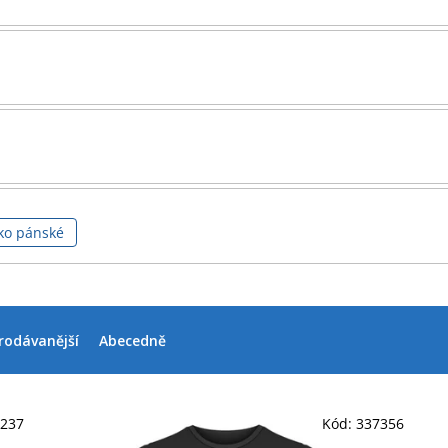
čko pánské
rodávanější
Abecedně
9237
Kód:
337356