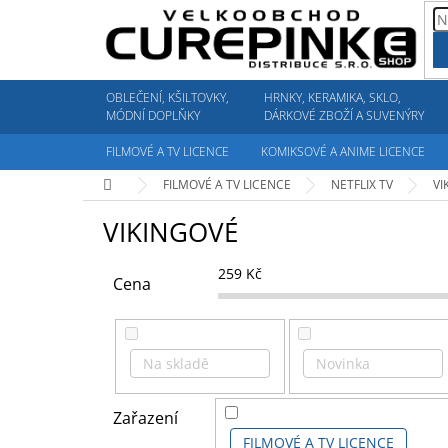
Přejít
na
obsah
OBLEČENÍ, KŠILTOVKY,
HRNKY, KERAMIKA, SKLO,
MÓDNÍ DOPLŇKY
DÁRKOVÉ ZBOŽÍ A SUVENÝRY
FILMOVÉ A TV LICENCE
KOMIKSOVÉ A ANIME LICENCE
Domů
FILMOVÉ A TV LICENCE
NETFLIX TV
VI
VIKINGOVÉ
259
Kč
Cena
Na skladě
Novinka
Zařazení
FILMOVÉ A TV LICENCE