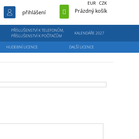
EUR
CZK
NÁKUPNÍ
Prázdný košík
přihlášení
KOŠÍK
PŘÍSLUŠENSTVÍ K TELEFONŮM,
KALENDÁŘE 2027
PŘÍSLUŠENSTVÍ K POČÍTAČŮM
HUDEBNÍ LICENCE
DALŠÍ LICENCE