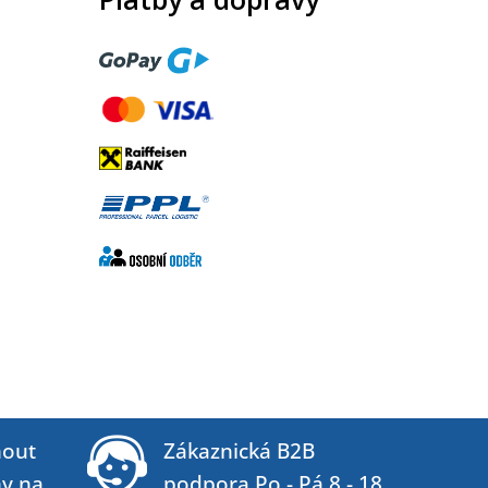
out
Zákaznická B2B
ny na
podpora Po - Pá 8 - 18