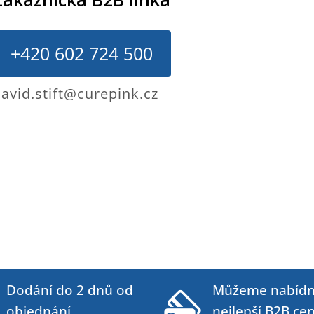
+420 602 724 500
avid.stift@curepink.cz
Dodání do 2 dnů od
Můžeme nabídn
objednání
nejlepší B2B ce