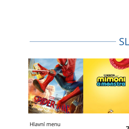
S
Z
á
Hlavní menu
p