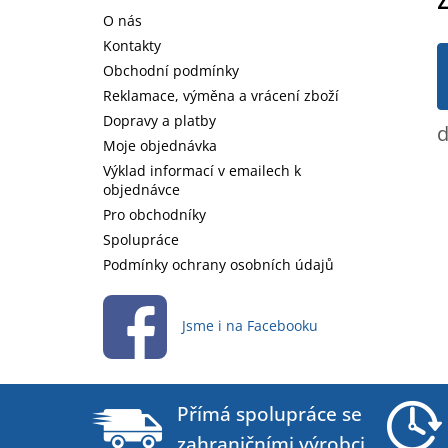
a
O nás
t
Kontakty
í
Obchodní podmínky
Reklamace, výměna a vrácení zboží
Dopravy a platby
d
Moje objednávka
Výklad informací v emailech k
objednávce
Pro obchodníky
Spolupráce
Podmínky ochrany osobních údajů
Jsme i na Facebooku
Přímá spolupráce se
zahraničními výrobci