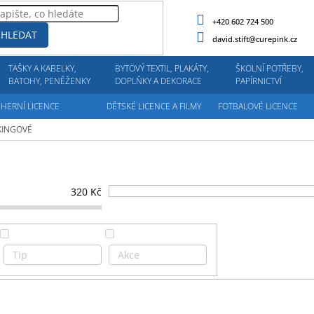
+420 602 724 500
HLEDAT
david.stift@curepink.cz
TAŠKY A KABELKY,
BYTOVÝ TEXTIL, PLAKÁTY,
ŠKOLNÍ POTŘEBY,
BATOHY, PENĚŽENKY
DOPLŇKY A DEKORACE
PAPÍRNICTVÍ
HERNÍ LICENCE
DĚTSKÉ LICENCE A FILMY
FOTBALOVÉ LICENCE
KINGOVÉ
320
Kč
Tip
Akce