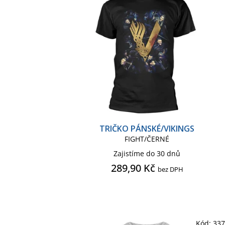
o
r
d
o
u
d
k
u
t
k
ů
t
ů
TRIČKO PÁNSKÉ/VIKINGS
FIGHT/ČERNÉ
Zajistíme do 30 dnů
289,90 Kč
bez DPH
Kód:
33