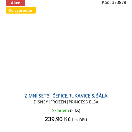
Kód:
373878
Akce
Do vyprodání
ZIMNÍ SET3|ČEPICE,RUKAVICE & ŠÁLA
DISNEY|FROZEN|PRINCESS ELSA
Skladem
(2 ks)
239,90 Kč
bez DPH