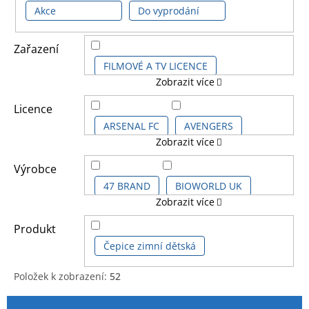
Akce
Do vyprodání
Zařazení
FILMOVÉ A TV LICENCE
Zobrazit více
HERNÍ LICENCE
Licence
ARSENAL FC
AVENGERS
Zobrazit více
DĚTSKÉ LICENCE A FILMY
AVENGERS CLASSIC COMICS
Výrobce
FOTBALOVÉ LICENCE
47 BRAND
BIOWORLD UK
Zobrazit více
AVENGERS SÉRIE
BATMAN
DALŠÍ LICENCE
CERDÁ GROUP
LOGOSHIRT
Produkt
BATMAN CLASSIC COMICS
Čepice zimní dětská
KOMIKSOVÉ A ANIME LICENCE
TRADEMARK COLLECTIONS Ltd.
Položek k zobrazení:
52
BATMAN KIDS
DC COMICS
V
Ř