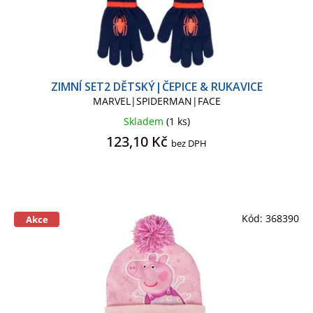
SPIDERMAN KIDS
THE NIGHTMARE BEFORE
CHRISTMAS
ZIMNÍ SET2 DĚTSKÝ|ČEPICE & RUKAVICE
MARVEL|SPIDERMAN|FACE
TLAPKOVÁ PATROLA
TOY STORY
Skladem
(1 ks)
123,10 Kč
bez DPH
VÁNOČNÍ ZBOŽÍ
WEDNESDAY
XBOX
Kód:
368390
Akce