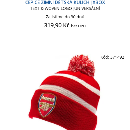
ČEPICE ZIMNÍ DĚTSKÁ KULICH|XBOX
TEXT & WOVEN LOGO|UNIVERSÁLNÍ
HARRY POTTER
Zajistíme do 30 dnů
319,90 Kč
bez DPH
HARRY POTTER SÉRIE
HELLO KITTY
Kód:
371492
IKONICKÉ POSTAVY
JURSKÝ PARK
KROTITELÉ DUCHŮ
KRTEČEK
LILO & STITCH
MARVEL
MARVEL CLASSIC COMICS