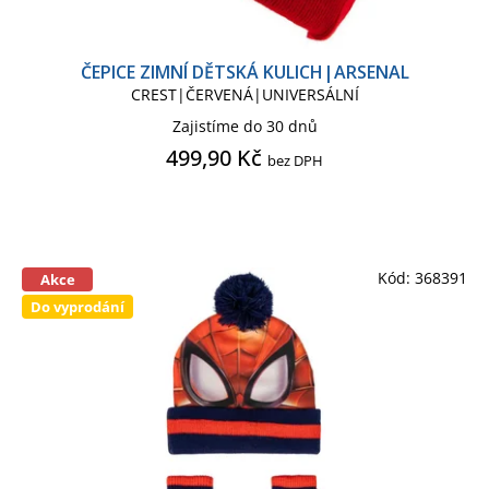
MARVEL SÉRIE
MICKEY MOUSE
ČEPICE ZIMNÍ DĚTSKÁ KULICH|ARSENAL
CREST|ČERVENÁ|UNIVERSÁLNÍ
MICKEY MOUSE KIDS
Zajistíme do 30 dnů
499,90 Kč
bez DPH
MINECRAFT
MINECRAFT KIDS
NETFLIX
NETFLIX TV
Kód:
368391
Akce
Do vyprodání
PRASÁTKO PEPPA
SONIC
SOVA HEDVIKA
SPIDERMAN
SPIDERMAN CLASSIC COMICS