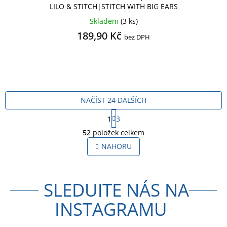
LILO & STITCH|STITCH WITH BIG EARS
Skladem
(3 ks)
189,90 Kč
bez DPH
NAČÍST 24 DALŠÍCH
S
1
3
t
O
r
52
položek celkem
v
á
l
NAHORU
n
á
k
o
d
v
a
á
SLEDUJTE NÁS NA
c
n
í
í
INSTAGRAMU
p
r
v