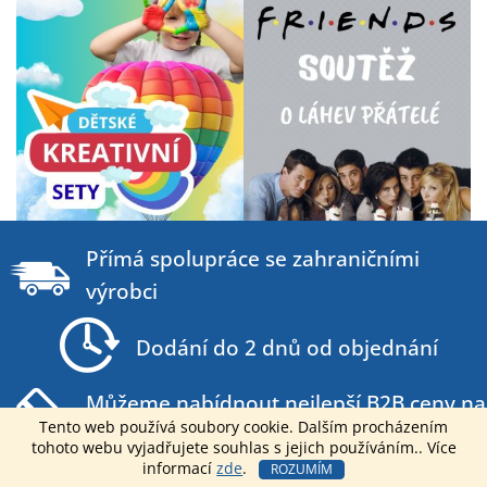
Z
á
Přímá spolupráce se zahraničními
p
výrobci
a
t
Dodání do 2 dnů od objednání
í
Můžeme nabídnout nejlepší B2B ceny na
Tento web používá soubory cookie. Dalším procházením
trhu
tohoto webu vyjadřujete souhlas s jejich používáním.. Více
informací
zde
.
ROZUMÍM