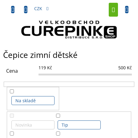
Přejít
NÁKUP
na
CZK
obsah
KOŠÍK
Čepice zimní dětské
119
Kč
500
Kč
Cena
Na skladě
Novinka
Tip