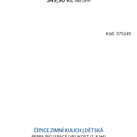
bez DPH
Kód:
375249
ČEPICE ZIMNÍ KULICH|DĚTSKÁ
PEPPA PIG|SPACE|VELIKOST (1-8 let)