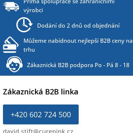
á
Přímá spolupráce se zahraničními
p
výrobci
a
t
Dodání do 2 dnů od objednání
í
Můžeme nabídnout nejlepší B2B ceny na
trhu
Zákaznická B2B podpora Po - Pá 8 - 18
Zákaznická B2B linka
+420 602 724 500
david.stift@curepink.cz