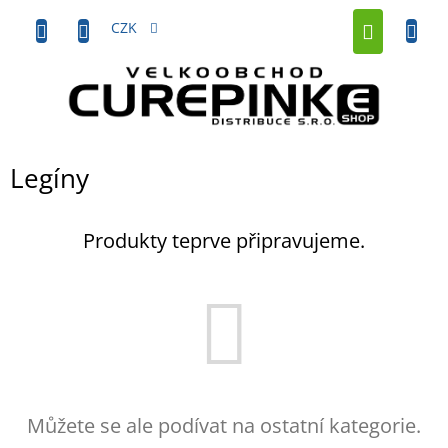
Přejít
NÁKUP
na
CZK
obsah
KOŠÍK
Legíny
Produkty teprve připravujeme.
Můžete se ale podívat na ostatní kategorie.