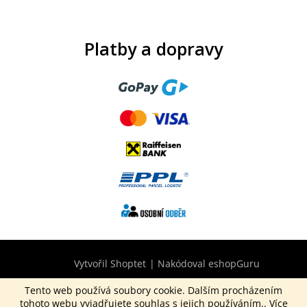
Platby a dopravy
Vytvořil Shoptet
|
Nakódoval eshopGuru
Tento web používá soubory cookie. Dalším procházením
tohoto webu vyjadřujete souhlas s jejich používáním.. Více
Copyright 2026
CurepinkB2B.cz
. Všechna práva vyhrazena.