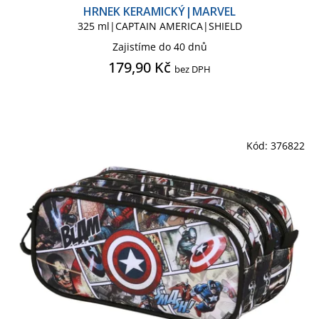
HRNEK KERAMICKÝ|MARVEL
325 ml|CAPTAIN AMERICA|SHIELD
Penál na tužky|Taštička
Plakát
Zajistíme do 40 dnů
179,90 Kč
bez DPH
Plakát mini
Podložka pod myš
Ponožky pánské
Kód:
376822
Přívěsek - klíčenka
Světlo lampička
Tričko dámské
Tričko dětské
Tričko pánské