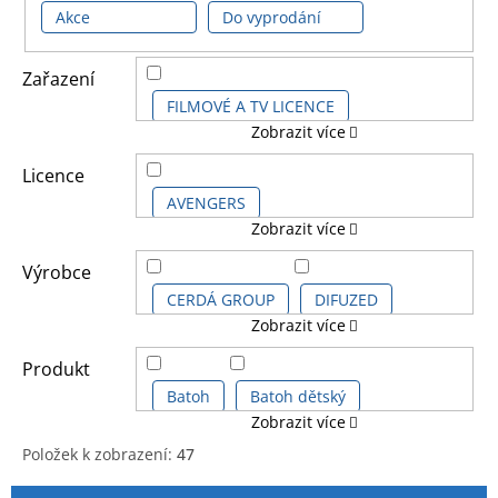
Akce
Do vyprodání
Zařazení
FILMOVÉ A TV LICENCE
Zobrazit více
DĚTSKÉ LICENCE A FILMY
Licence
AVENGERS
Zobrazit více
KOMIKSOVÉ A ANIME LICENCE
AVENGERS CLASSIC COMICS
Výrobce
CERDÁ GROUP
DIFUZED
Zobrazit více
AVENGERS KIDS
FUNKO
GRUPO ERIK
Produkt
AVENGERS SÉRIE
Batoh
Batoh dětský
Zobrazit více
HEROES
KARACTERMANIA
Položek k zobrazení:
47
CAPTAIN AMERICA
Batoh školní
V
Ř
LOGOSHIRT