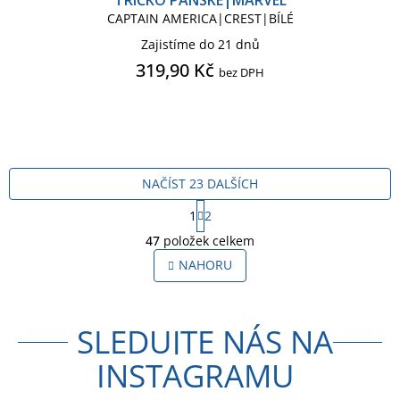
CAPTAIN AMERICA|CREST|BÍLÉ
Zajistíme do 21 dnů
319,90 Kč
bez DPH
NAČÍST 23 DALŠÍCH
S
1
2
t
O
r
47
položek celkem
v
á
l
NAHORU
n
á
k
o
d
v
a
á
SLEDUJTE NÁS NA
c
n
í
í
INSTAGRAMU
p
r