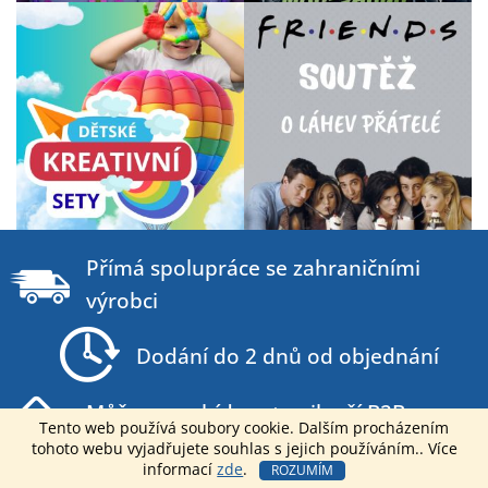
Z
á
Přímá spolupráce se zahraničními
p
výrobci
a
t
Dodání do 2 dnů od objednání
í
Můžeme nabídnout nejlepší B2B ceny na
Tento web používá soubory cookie. Dalším procházením
trhu
tohoto webu vyjadřujete souhlas s jejich používáním.. Více
informací
zde
.
ROZUMÍM