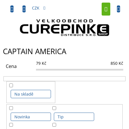
Přejít
NÁKUP
na
CZK
obsah
KOŠÍK
CAPTAIN AMERICA
79
Kč
850
Kč
Cena
Na skladě
Novinka
Tip