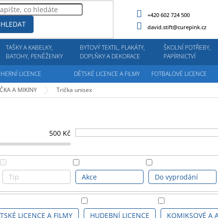
+420 602 724 500
HLEDAT
david.stift@curepink.cz
TAŠKY A KABELKY,
BYTOVÝ TEXTIL, PLAKÁTY,
ŠKOLNÍ POTŘEBY,
BATOHY, PENĚŽENKY
DOPLŇKY A DEKORACE
PAPÍRNICTVÍ
HERNÍ LICENCE
DĚTSKÉ LICENCE A FILMY
FOTBALOVÉ LICENCE
IČKA A MIKINY
Trička unisex
500
Kč
Tip
Akce
Do vyprodání
TSKÉ LICENCE A FILMY
HUDEBNÍ LICENCE
KOMIKSOVÉ A 