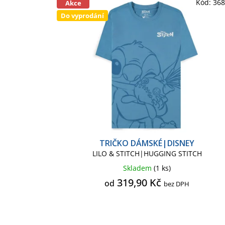
Kód:
36
Akce
Do vyprodání
TRIČKO DÁMSKÉ|DISNEY
LILO & STITCH|HUGGING STITCH
Skladem
(1 ks)
319,90 Kč
od
bez DPH