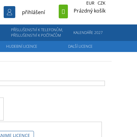
EUR
CZK
NÁKUPNÍ
Prázdný košík
přihlášení
KOŠÍK
PŘÍSLUŠENSTVÍ K TELEFONŮM,
KALENDÁŘE 2027
PŘÍSLUŠENSTVÍ K POČÍTAČŮM
HUDEBNÍ LICENCE
DALŠÍ LICENCE
ANIME LICENCE