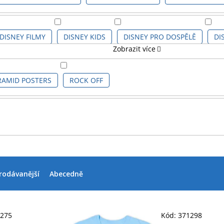
DISNEY FILMY
DISNEY KIDS
DISNEY PRO DOSPĚLĚ
DI
Zobrazit více
LIPKNOT
RAMID POSTERS
ROCK OFF
rodávanější
Abecedně
6275
Kód:
371298