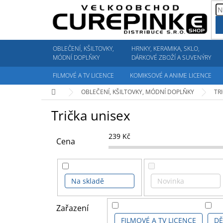
Přejít
na
obsah
OBLEČENÍ, KŠILTOVKY,
HRNKY, KERAMIKA, SKLO,
MÓDNÍ DOPLŇKY
DÁRKOVÉ ZBOŽÍ A SUVENÝRY
FILMOVÉ A TV LICENCE
KOMIKSOVÉ A ANIME LICENCE
Domů
OBLEČENÍ, KŠILTOVKY, MÓDNÍ DOPLŇKY
TR
Trička unisex
239
Kč
Cena
Na skladě
Novinka
Zařazení
FILMOVÉ A TV LICENCE
DĚ