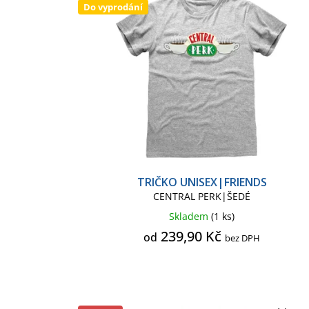
r
p
Do vyprodání
o
r
d
o
u
d
k
u
t
k
ů
t
ů
TRIČKO UNISEX|FRIENDS
CENTRAL PERK|ŠEDÉ
Skladem
(1 ks)
239,90 Kč
od
bez DPH