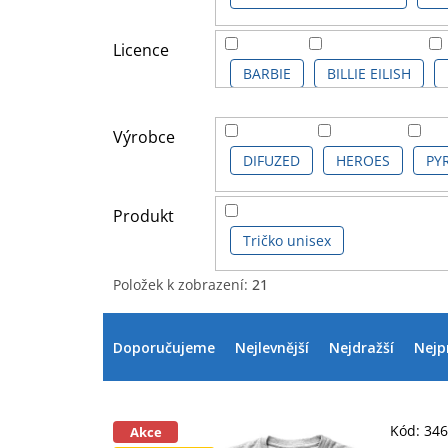
Licence
BARBIE
BILLIE EILISH
PŘÁTELÉ
PUSHEEN
S
Výrobce
DIFUZED
HEROES
PY
Produkt
Tričko unisex
Položek k zobrazení:
21
V
Ř
ý
a
Doporučujeme
Nejlevnější
Nejdražší
Nejp
p
z
i
e
s
n
p
í
Kód:
34
Akce