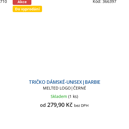
8710
Kód:
366397
Akce
Do vyprodání
TRIČKO DÁMSKÉ-UNISEX|BARBIE
MELTED LOGO|ČERNÉ
Skladem
(1 ks)
279,90 Kč
od
bez DPH