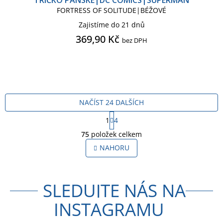
FORTRESS OF SOLITUDE|BÉŽOVÉ
Zajistíme do 21 dnů
369,90 Kč
bez DPH
NAČÍST 24 DALŠÍCH
S
1
4
t
O
r
75
položek celkem
v
á
l
NAHORU
n
á
k
o
d
v
a
á
SLEDUJTE NÁS NA
c
n
í
í
INSTAGRAMU
p
r