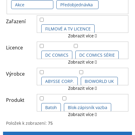
Akce
Předobjednávka
Zařazení
FILMOVÉ A TV LICENCE
Zobrazit více
DĚTSKÉ LICENCE A FILMY
Licence
DC COMICS
DC COMICS SÉRIE
Zobrazit více
DALŠÍ LICENCE
SUPERMAN
SUPERMAN COMICS
Výrobce
KOMIKSOVÉ A ANIME LICENCE
ABYSSE CORP.
BIOWORLD UK
Zobrazit více
SUPERMAN KIDS
CERDÁ GROUP
Produkt
VÁNOČNÍ ZBOŽÍ
Batoh
Blok-zápisník vazba
Zobrazit více
DANILO PROMOTION LIMITED
Položek k zobrazení:
75
Čepice kšiltovka
V
Ř
DIFUZED
FUNKO