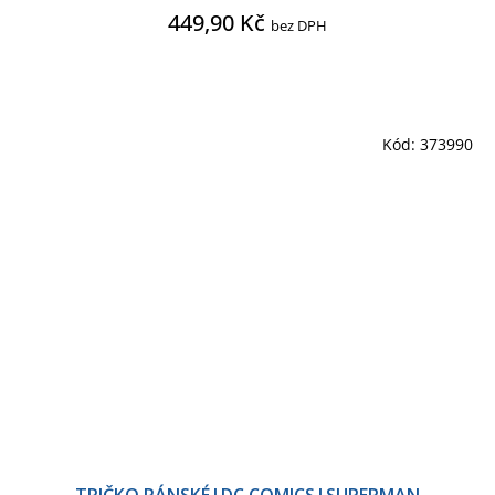
449,90 Kč
bez DPH
Kód:
373990
TRIČKO PÁNSKÉ|DC COMICS|SUPERMAN