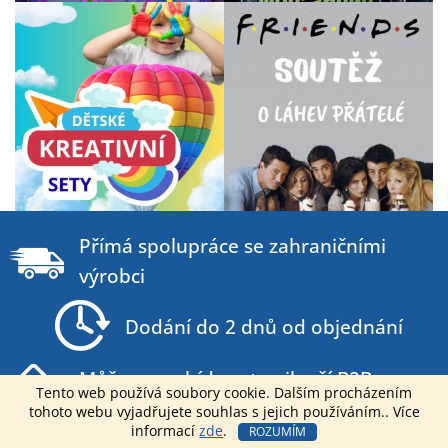
Z
á
Přímá spolupráce se zahraničními
p
výrobci
a
t
Dodání do 2 dnů od objednání
í
Můžeme nabídnout nejlepší B2B ceny na
Tento web používá soubory cookie. Dalším procházením
trhu
tohoto webu vyjadřujete souhlas s jejich používáním.. Více
informací
zde
.
ROZUMÍM