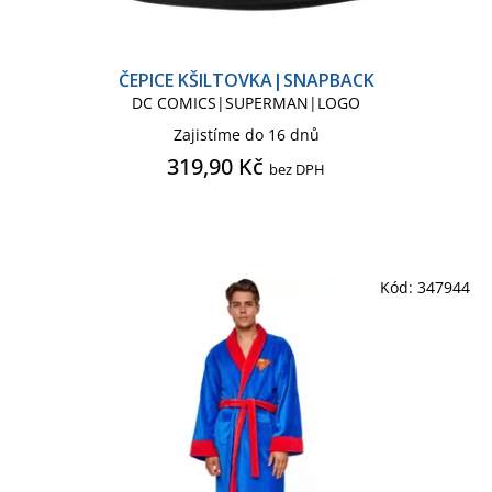
Sportovní vybavení
ČEPICE KŠILTOVKA|SNAPBACK
DC COMICS|SUPERMAN|LOGO
Světlo lampička
Zajistíme do 16 dnů
319,90 Kč
bez DPH
Tácek pod sklenici
Taška shopping
Taška sportovní
Kód:
347944
Tričko dětské
Tričko pánské
Župan pánský