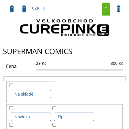
Přejít
NÁKUP
na
CZK
obsah
KOŠÍK
SUPERMAN COMICS
29
Kč
800
Kč
Cena
Na skladě
Novinka
Tip