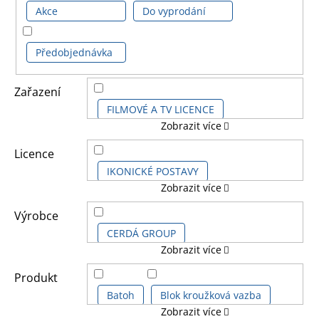
Akce
Do vyprodání
Předobjednávka
Zařazení
FILMOVÉ A TV LICENCE
Zobrazit více
DĚTSKÉ LICENCE A FILMY
Licence
IKONICKÉ POSTAVY
Zobrazit více
STAR WARS HAN SOLO STORY
Výrobce
CERDÁ GROUP
Zobrazit více
STAR WARS HVĚZDNÉ VÁLKY
DANILO PROMOTION LIMITED
Produkt
STAR WARS IX
Batoh
Blok kroužková vazba
STAR WARS KIDS
Zobrazit více
DIFUZED
FUNKO