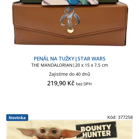
Ponožky dětské
Ponožky pánské
Přívěsek - klíčenka
Psací pero, propiska
Puzzle
PENÁL NA TUŽKY|STAR WARS
Samolepky
Sety školních potřeb
THE MANDALORIAN|20 x 15 x 7,5 cm
Zajistíme do 40 dnů
Sklenice
Světlo lampička
219,90 Kč
bez DPH
Taška - box na svačinu
Taška dámská kabelka
Kód:
377258
Novinka
Taška kosmetická necesér