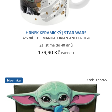
Odznak, placka
Penál na tužky|Taštička
HRNEK KERAMICKÝ|STAR WARS
325 ml|THE MANDALORIAN AND GROGU
Peněženka
Zajistíme do 40 dnů
179,90 Kč
bez DPH
Peněženka dámská psaníčko
Plakát
Plakát mini
Kód:
377265
Novinka
Plakát na dveře
Podložka pod myš