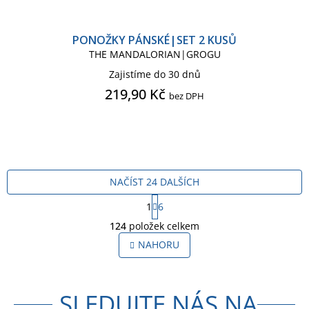
PONOŽKY PÁNSKÉ|SET 2 KUSŮ
THE MANDALORIAN|GROGU
Zajistíme do 30 dnů
219,90 Kč
bez DPH
NAČÍST 24 DALŠÍCH
S
1
6
t
O
r
124
položek celkem
v
á
l
NAHORU
n
á
k
o
d
v
a
á
SLEDUJTE NÁS NA
c
n