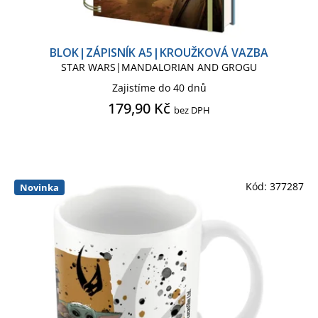
STOR, S.L.
Figurka svítící ICONS
BLOK|ZÁPISNÍK A5|KROUŽKOVÁ VAZBA
STAR WARS|MANDALORIAN AND GROGU
Foto rámeček
Hračka
Zajistíme do 40 dnů
179,90 Kč
bez DPH
Hrnek cestovní - termo
Hrnek klasický
Kalendář
Kód:
377287
Novinka
Kalendář mini
Kalendář stolní
Knižní záložka
Láhev na pití
Magnet
Mikina pánská
Obraz 3D proměňovací