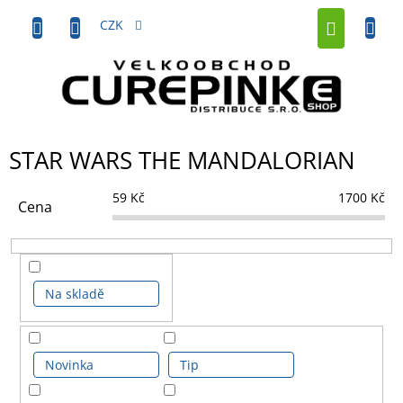
Přejít
NÁKUP
na
CZK
obsah
KOŠÍK
STAR WARS THE MANDALORIAN
59
Kč
1700
Kč
Cena
Na skladě
Novinka
Tip