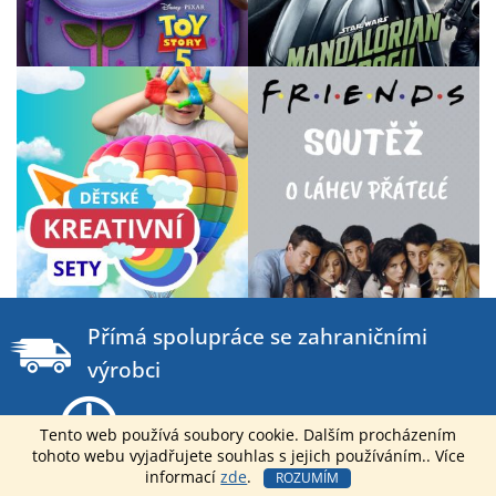
Z
á
Přímá spolupráce se zahraničními
p
výrobci
a
t
Dodání do 2 dnů od objednání
í
Tento web používá soubory cookie. Dalším procházením
tohoto webu vyjadřujete souhlas s jejich používáním.. Více
informací
zde
.
ROZUMÍM
Můžeme nabídnout nejlepší B2B ceny na