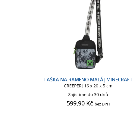
r
p
o
r
d
o
u
d
k
u
t
k
ů
t
ů
TAŠKA NA RAMENO MALÁ|MINECRAFT
CREEPER|16 x 20 x 5 cm
Zajistíme do 30 dnů
599,90 Kč
bez DPH