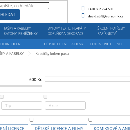
+420 602 724 500
HLEDAT
david.stift@curepink.cz
TAŠKY A KABELKY,
BYTOVÝ TEXTIL, PLAKÁTY,
ŠKOLNÍ POTŘEBY,
BATOHY, PENĚŽENKY
DOPLŇKY A DEKORACE
PAPÍRNICTVÍ
HERNÍ LICENCE
DĚTSKÉ LICENCE A FILMY
FOTBALOVÉ LICENCE
ŠKY A KABELKY
Kapsičky kolem pasu
600
Kč
Tip
Akce
RNÍ LICENCE
DĚTSKÉ LICENCE A FILMY
KOMIKSOVÉ A ANI