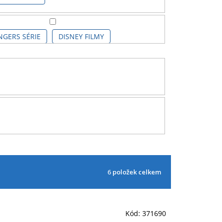
NGERS SÉRIE
DISNEY FILMY
MINECRAFT
MINECRAFT KIDS
IC COMICS
SPIDERMAN KIDS
6
položek celkem
Kód:
371690