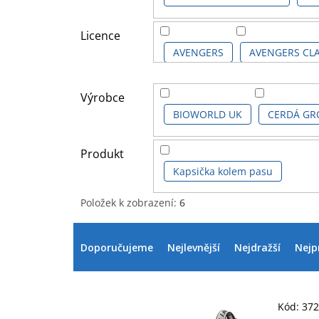
Licence
AVENGERS
AVENGERS CLA
DISNEY KIDS
LILO & STIT
Výrobce
BIOWORLD UK
CERDÁ GR
POKÉMON
POKÉMON GO
Produkt
Kapsička kolem pasu
Položek k zobrazení:
6
V
Ř
ý
a
Doporučujeme
Nejlevnější
Nejdražší
Nejp
p
z
i
e
s
n
p
í
Kód:
37