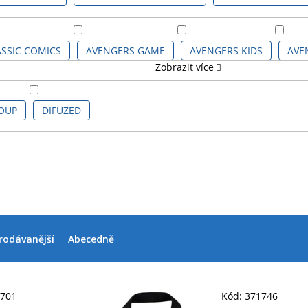
SSIC COMICS
AVENGERS GAME
AVENGERS KIDS
AVE
Zobrazit více
CH
MARVEL
MARVEL CLASSIC COMICS
MARVEL SÉRIE
OUP
DIFUZED
POKÉMON KIDS
POKÉMON SÉRIE
SPIDERMAN CLASS
rodávanější
Abecedně
2701
Kód:
371746