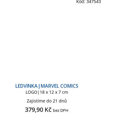
Kód:
347543
LEDVINKA|MARVEL COMICS
LOGO|18 x 12 x 7 cm
Zajistíme do 21 dnů
379,90 Kč
bez DPH