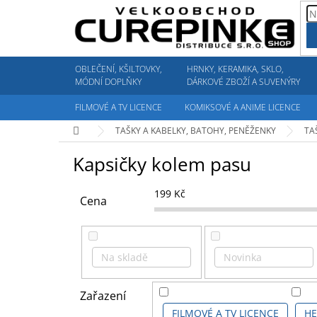
Přejít
na
obsah
OBLEČENÍ, KŠILTOVKY,
HRNKY, KERAMIKA, SKLO,
MÓDNÍ DOPLŇKY
DÁRKOVÉ ZBOŽÍ A SUVENÝRY
FILMOVÉ A TV LICENCE
KOMIKSOVÉ A ANIME LICENCE
Domů
TAŠKY A KABELKY, BATOHY, PENĚŽENKY
TA
Kapsičky kolem pasu
199
Kč
Cena
Na skladě
Novinka
Zařazení
FILMOVÉ A TV LICENCE
HE