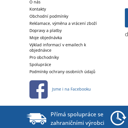
a
O nás
t
Kontakty
í
Obchodní podmínky
Reklamace, výměna a vrácení zboží
Dopravy a platby
d
Moje objednávka
Výklad informací v emailech k
objednávce
Pro obchodníky
Spolupráce
Podmínky ochrany osobních údajů
Jsme i na Facebooku
Přímá spolupráce se
zahraničními výrobci