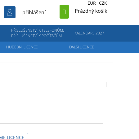
EUR
CZK
NÁKUPNÍ
Prázdný košík
přihlášení
KOŠÍK
PŘÍSLUŠENSTVÍ K TELEFONŮM,
KALENDÁŘE 2027
PŘÍSLUŠENSTVÍ K POČÍTAČŮM
HUDEBNÍ LICENCE
DALŠÍ LICENCE
ME LICENCE