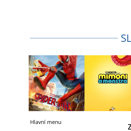
S
Z
á
Hlavní menu
p