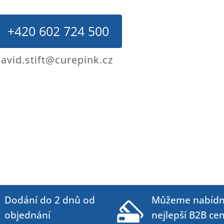
+420 602 724 500
avid.stift@curepink.cz
Dodání do 2 dnů od
Můžeme nabídn
objednání
nejlepší B2B ce