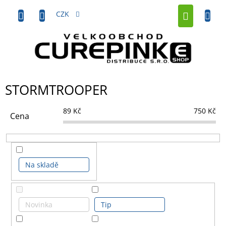
Přejít
NÁKUP
na
CZK
obsah
KOŠÍK
STORMTROOPER
89
Kč
750
Kč
Cena
Na skladě
Novinka
Tip