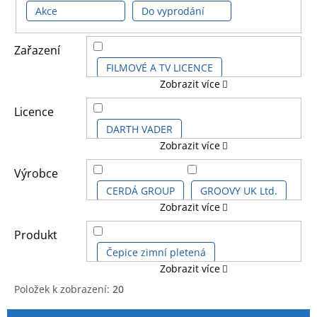
Akce
Do vyprodání
Zařazení
FILMOVÉ A TV LICENCE
Zobrazit více
DĚTSKÉ LICENCE A FILMY
Licence
DARTH VADER
Zobrazit více
IKONICKÉ POSTAVY
Výrobce
CERDÁ GROUP
GROOVY UK Ltd.
Zobrazit více
STAR WARS HVĚZDNÉ VÁLKY
GRUPO ERIK
HEROES
Produkt
STAR WARS KIDS
Čepice zimní pletená
Zobrazit více
PALADONE
PCMERCH
Položek k zobrazení:
20
STAR WARS SÉRIE
Figurka svítící ICONS
V
Ř
PYRAMID POSTERS