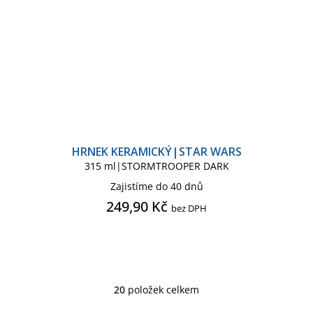
HRNEK KERAMICKÝ|STAR WARS
315 ml|STORMTROOPER DARK
Zajistíme do 40 dnů
249,90 Kč
bez DPH
20
položek celkem
O
v