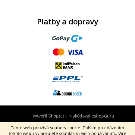
Platby a dopravy
Vytvořil Shoptet
|
Nakódoval eshopGuru
Tento web používá soubory cookie. Dalším procházením
tohoto webu vyjadřujete souhlas s jejich používáním.. Více
Copyright 2026
CurepinkB2B.cz
. Všechna práva vyhrazena.