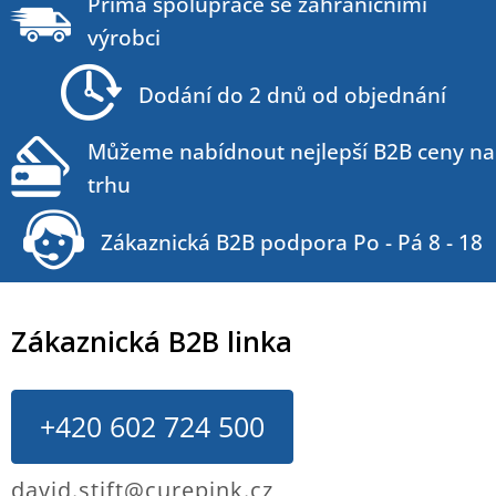
á
Přímá spolupráce se zahraničními
p
výrobci
a
t
Dodání do 2 dnů od objednání
í
Můžeme nabídnout nejlepší B2B ceny na
trhu
Zákaznická B2B podpora Po - Pá 8 - 18
Zákaznická B2B linka
+420 602 724 500
david.stift@curepink.cz