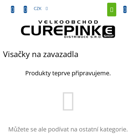
Přejít
NÁKUP
na
CZK
obsah
KOŠÍK
Visačky na zavazadla
Produkty teprve připravujeme.
Můžete se ale podívat na ostatní kategorie.