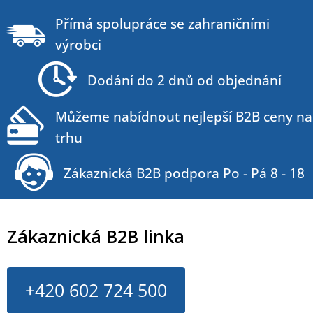
Z
á
Přímá spolupráce se zahraničními
p
výrobci
a
t
Dodání do 2 dnů od objednání
í
Můžeme nabídnout nejlepší B2B ceny na
trhu
Zákaznická B2B podpora Po - Pá 8 - 18
Zákaznická B2B linka
+420 602 724 500