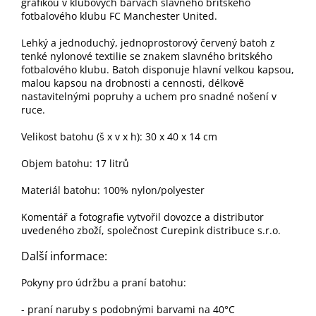
grafikou v klubových barvách slavného britského
fotbalového klubu FC Manchester United.
Lehký a jednoduchý, jednoprostorový červený batoh z
tenké nylonové textilie se znakem slavného britského
fotbalového klubu. Batoh disponuje hlavní velkou kapsou,
malou kapsou na drobnosti a cennosti, délkově
nastavitelnými popruhy a uchem pro snadné nošení v
ruce.
Velikost batohu (š x v x h): 30 x 40 x 14 cm
Objem batohu: 17 litrů
Materiál batohu: 100% nylon/polyester
Komentář a fotografie vytvořil dovozce a distributor
uvedeného zboží, společnost Curepink distribuce s.r.o.
Další informace:
Pokyny pro údržbu a praní batohu:
- praní naruby s podobnými barvami na 40°C