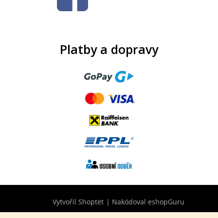
Platby a dopravy
Vytvořil Shoptet
|
Nakódoval eshopGuru