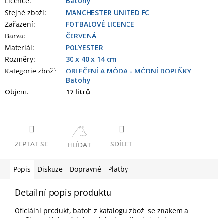
Licence:
Batohy
Stejné zboží:
MANCHESTER UNITED FC
Zařazení
:
FOTBALOVÉ LICENCE
Barva
:
ČERVENÁ
Materiál
:
POLYESTER
Rozměry
:
30 x 40 x 14 cm
Kategorie zboží
:
OBLEČENÍ A MÓDA - MÓDNÍ DOPLŇKY
Batohy
Objem
:
17 litrů
ZEPTAT SE
SDÍLET
HLÍDAT
Popis
Diskuze
Dopravné
Platby
Detailní popis produktu
Oficiální produkt, batoh z katalogu zboží se znakem a