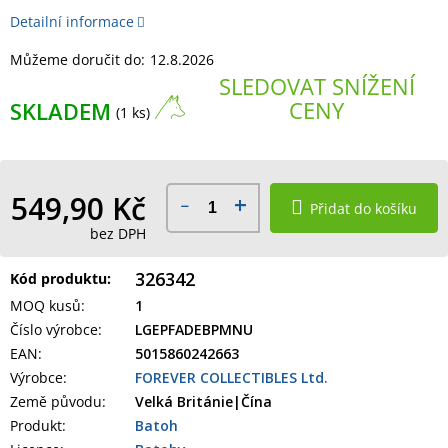
Detailní informace
Můžeme doručit do:
12.8.2026
SLEDOVAT SNÍŽENÍ
CENY
SKLADEM
(1 ks)
549,90 Kč
Přidat do košíku
bez DPH
326342
Kód produktu:
MOQ kusů
:
1
Číslo výrobce
:
LGEPFADEBPMNU
EAN
:
5015860242663
Výrobce
:
FOREVER COLLECTIBLES Ltd.
Země původu
:
Velká Británie|Čína
Produkt
:
Batoh