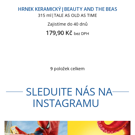
HRNEK KERAMICKÝ|BEAUTY AND THE BEAS
315 ml|TALE AS OLD AS TIME
Zajistíme do 40 dnů
179,90 Kč
bez DPH
9
položek celkem
O
v
l
SLEDUJTE NÁS NA
á
d
INSTAGRAMU
a
c
í
p
r
v
k