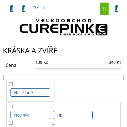
Přejít
NÁKUP
na
CZK
obsah
KOŠÍK
KRÁSKA A ZVÍŘE
139
Kč
340
Kč
Cena
Na skladě
Novinka
Tip