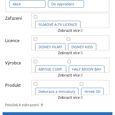
Akce
Do vyprodání
Zařazení
FILMOVÉ A TV LICENCE
Zobrazit více
DĚTSKÉ LICENCE A FILMY
Licence
DISNEY FILMY
DISNEY KIDS
Zobrazit více
DISNEY PRO DOSPĚLĚ
Výrobce
ABYSSE CORP.
HALF MOON BAY
Zobrazit více
DISNEY STUDIO
KRÁSKA A ZVÍŘE
PALADONE
PYRAMID POSTERS
Produkt
Dekorace a miniatury
Hrnek 3D
Zobrazit více
RAVENSBURGER
Položek k zobrazení:
9
Hrnek klasický
V
Ř