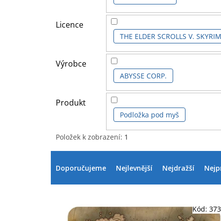
Licence
THE ELDER SCROLLS V. SKYRI
Výrobce
ABYSSE CORP.
Produkt
Podložka pod myš
Položek k zobrazení:
1
V
Ř
ý
a
Doporučujeme
Nejlevnější
Nejdražší
Nejp
p
z
i
e
s
n
p
í
Kód:
37
r
p