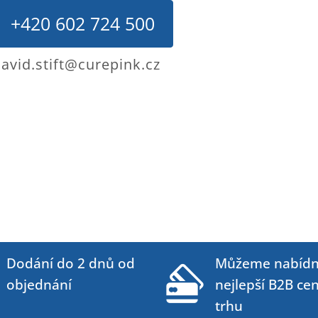
+420 602 724 500
avid.stift@curepink.cz
Dodání do 2 dnů od
Můžeme nabídn
objednání
nejlepší B2B ce
trhu