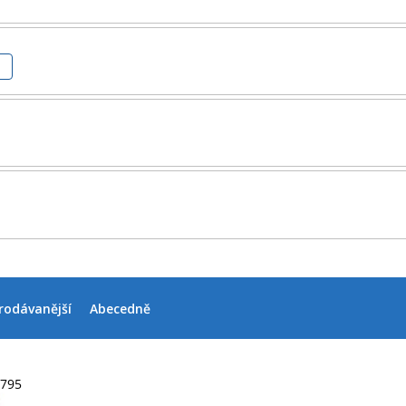
M
rodávanější
Abecedně
3795