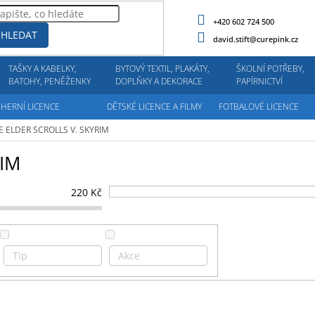
+420 602 724 500
HLEDAT
david.stift@curepink.cz
TAŠKY A KABELKY,
BYTOVÝ TEXTIL, PLAKÁTY,
ŠKOLNÍ POTŘEBY,
BATOHY, PENĚŽENKY
DOPLŇKY A DEKORACE
PAPÍRNICTVÍ
HERNÍ LICENCE
DĚTSKÉ LICENCE A FILMY
FOTBALOVÉ LICENCE
E ELDER SCROLLS V. SKYRIM
RIM
220
Kč
Tip
Akce