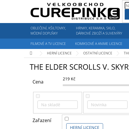
Přejít
na
obsah
OBLEČENÍ, KŠILTOVKY,
HRNKY, KERAMIKA, SKLO,
MÓDNÍ DOPLŇKY
DÁRKOVÉ ZBOŽÍ A SUVENÝRY
FILMOVÉ A TV LICENCE
KOMIKSOVÉ A ANIME LICENCE
Domů
HERNÍ LICENCE
OSTATNÍ LICENCE
TH
THE ELDER SCROLLS V. SKY
219
Kč
Cena
Na skladě
Novinka
Zařazení
HERNÍ LICENCE