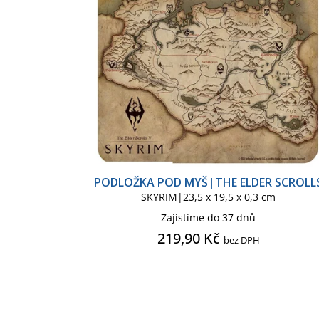
o
r
d
o
u
d
k
u
t
k
ů
t
ů
PODLOŽKA POD MYŠ|THE ELDER SCROLL
SKYRIM|23,5 x 19,5 x 0,3 cm
Zajistíme do 37 dnů
219,90 Kč
bez DPH