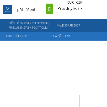
EUR
CZK
NÁKUPNÍ
Prázdný košík
přihlášení
KOŠÍK
PŘÍSLUŠENSTVÍ K TELEFONŮM,
KALENDÁŘE 2027
PŘÍSLUŠENSTVÍ K POČÍTAČŮM
HUDEBNÍ LICENCE
DALŠÍ LICENCE