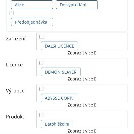
Akce
Do vyprodání
Předobjednávka
Zařazení
DALŠÍ LICENCE
Zobrazit více
KOMIKSOVÉ A ANIME LICENCE
Licence
DEMON SLAYER
Zobrazit více
VÁNOČNÍ ZBOŽÍ
Výrobce
ABYSSE CORP.
Zobrazit více
DANILO PROMOTION LIMITED
Produkt
Batoh školní
Zobrazit více
DISGUISE
GRUPO ERIK