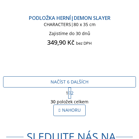
PODLOŽKA HERNÍ|DEMON SLAYER
CHARACTERS|80 x 35 cm
Zajistíme do 30 dnů
349,90 Kč
bez DPH
NAČÍST 6 DALŠÍCH
S
1
2
t
O
r
30
položek celkem
v
á
l
NAHORU
n
á
k
o
d
v
a
á
SLEDUJTE NÁS NA
c
n