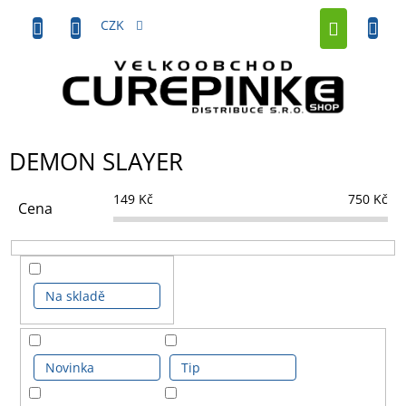
Přejít
NÁKUP
na
CZK
obsah
KOŠÍK
DEMON SLAYER
149
Kč
750
Kč
Cena
Na skladě
Novinka
Tip