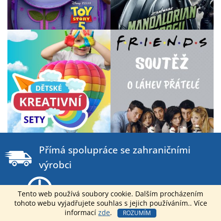
Z
á
Přímá spolupráce se zahraničními
p
výrobci
a
t
Dodání do 2 dnů od objednání
í
Tento web používá soubory cookie. Dalším procházením
tohoto webu vyjadřujete souhlas s jejich používáním.. Více
informací
zde
.
ROZUMÍM
Můžeme nabídnout nejlepší B2B ceny na