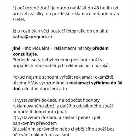
1) poškozené zboží je nutno nahlásit do 48 hodin od
převzetí zásilky, na pozdější reklamace nebude brán
zřetel.
2) u rozbitých věcí postačí fotografie do emailu:
katka@curepink.cz
Jiné
– individuální – reklamační nároky
předem
konzultujte.
Předejde se tak zbytečnému posílání zboží v
případech neuznatelných reklamačních nároků.
Pokud nejsme schopni vyřešit reklamaci okamžitě,
písemně Vás vyrozumíme a
reklamaci vyřídíme do 30
dnů
ode dne doručení a to:
1) vystavením dokladu na odpočet hodnoty
reklamovaného zboží z dalšího odesílaného zboží
nebude-li dohodnuto jinak
2) vystavením dokladu a zaslání peněz zpět
bankovním převodem
3) zasláním správného nebo chybějícího zboží bez
účtování nákladů na zaslání