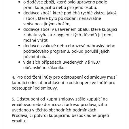
o dodávce zboží, které bylo upraveno podle
přání kupujícího nebo pro jeho osobu,
dodávce zboží, které podléhá rychlé zkáze, jakož
i zboží, které bylo po dodání nenávratně
smíseno s jiným zbožím,
dodávce zboží v uzavřeném obalu, které kupující
z obalu vyňal a z hygienických důvodů jej není
možné vrátit,
dodávce zvukové nebo obrazové nahrávky nebo
počítačového programu, pokud porušil jejich
původní obal,
v dalších případech uvedených v § 1837
občanského zákoníku.
4. Pro dodržení lhůty pro odstoupení od smlouvy musí
kupující odeslat prohlášení o odstoupení ve lhůtě pro
odstoupení od smlouvy.
5. Odstoupení od kupní smlouvy zašle kupující na
emailovou nebo doručovací adresu prodávajícího
uvedenou v těchto obchodních podmínkách.
Prodávající potvrdí kupujícímu bezodkladně přijetí
emailu.