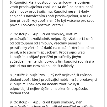
6. Kupující, který odstoupil od smlouvy, je povinen
vrátit prodávajícímu zboží do 14 dnů od odstoupení
od smlouvy prodávajícímu. Kupující nese náklady
spojené s navrácením zboží prodávajícímu, a to i v
tom případě, kdy zboží nemůže být vráceno pro svou
povahu obvyklou poštovní cestou.
7. Odstoupí-li kupující od smlouvy, vrátí mu
prodávající bezodkladně, nejpozději však do 14 dnů
od odstoupení od smlouvy, všechny peněžní
prostředky včetně nákladů na dodání, které od něho
přijal, a to stejným způsobem. Prodávající vrátí
kupujícímu přijaté peněžní prostředky jiným
způsobem jen tehdy, pokud s tím kupující souhlasí a
pokud mu tím nevzniknou další náklady.
8. Jestliže kupující zvolil jiný než nejlevnější způsob
dodání zboží, který prodávající nabízí, vrátí prodávající
kupujícímu náklady na dodání zboží ve výši
odpovídající nejlevnějšímu nabízenému způsobu
dodání zboží.
9. Odstoupí-li kupující od kupní smlouvy, není
prodávající povinen vrátit přijaté peněžní prostředky