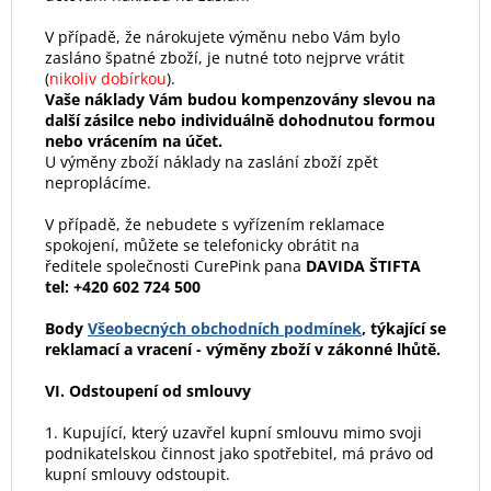
V případě, že nárokujete výměnu nebo Vám bylo
zasláno špatné zboží, je nutné toto nejprve vrátit
(
nikoliv dobírkou
).
Vaše náklady Vám budou kompenzovány slevou na
další zásilce nebo individuálně dohodnutou formou
nebo vrácením na účet.
U výměny zboží náklady na zaslání zboží zpět
neproplácíme.
V případě, že nebudete s vyřízením reklamace
spokojení, můžete se telefonicky obrátit na
ředitele společnosti CurePink pana
DAVIDA ŠTIFTA
tel: +420 602 724 500
Body
Všeobecných obchodních podmínek
, týkající se
reklamací a vracení - výměny zboží v zákonné lhůtě.
VI. Odstoupení od smlouvy
1. Kupující, který uzavřel kupní smlouvu mimo svoji
podnikatelskou činnost jako spotřebitel, má právo od
kupní smlouvy odstoupit.