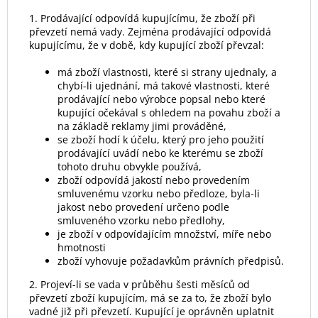
1. Prodávající odpovídá kupujícímu, že zboží při
převzetí nemá vady. Zejména prodávající odpovídá
kupujícímu, že v době, kdy kupující zboží převzal:
má zboží vlastnosti, které si strany ujednaly, a
chybí-li ujednání, má takové vlastnosti, které
prodávající nebo výrobce popsal nebo které
kupující očekával s ohledem na povahu zboží a
na základě reklamy jimi prováděné,
se zboží hodí k účelu, který pro jeho použití
prodávající uvádí nebo ke kterému se zboží
tohoto druhu obvykle používá,
zboží odpovídá jakostí nebo provedením
smluvenému vzorku nebo předloze, byla-li
jakost nebo provedení určeno podle
smluveného vzorku nebo předlohy,
je zboží v odpovídajícím množství, míře nebo
hmotnosti
zboží vyhovuje požadavkům právních předpisů.
2. Projeví-li se vada v průběhu šesti měsíců od
převzetí zboží kupujícím, má se za to, že zboží bylo
vadné již při převzetí. Kupující je oprávněn uplatnit