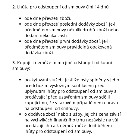
2. Lhůta pro odstoupení od smlouvy činí 14 dnů
ode dne převzetí zboží,
ode dne převzetí poslední dodávky zboží, je-li
předmětem smlouvy několik druhů zboží nebo
dodání několika částí
ode dne převzetí první dodávky zboží, je-li
předmětem smlouvy pravidelná opakovaná
dodávka zboží.
3. Kupující nemůže mimo jiné odstoupit od kupní
smlouvy:
poskytování služeb, jestliže byly splněny s jeho
předchozím výslovným souhlasem před
uplynutím lhůty pro odstoupení od smlouvy a
prodávající před uzavřením smlouvy sdělil
kupujícímu, že v takovém případě nemá právo
na odstoupení od smlouvy,
o dodávce zboží nebo služby, jejichž cena závisí
na výchylkách finančního trhu nezávisle na vůli
prodávajícího a k němuž může dojít během
lhůty pro odstoupení od smlouvy,