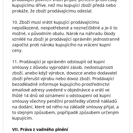
kupujícímu dříve, než mu kupující zboží předá nebo
prokáže, že zboží prodávajícímu odeslal.
10. Zboží musí vrátit kupující prodávajícímu
nepoškozené, neopotřebené a neznečištěné a je-li to
možné, v původním obalu. Nárok na náhradu škody
vzniklé na zboží je prodávající oprávněn jednostranně
započíst proti nároku kupujícího na vrácení kupní
ceny.
11. Prodávající je oprávněn odstoupit od kupní
smlouvy z důvodu vyprodání zásob, nedostupnosti
zboží, anebo když výrobce, dovozce anebo dodavatel
zboží přerušil výrobu nebo dovoz zboží. Prodávající
bezodkladně informuje kupujícího prostřednictví
emailové adresy uvedené v objednávce a vrátí ve
lhůtě 14 dnů od oznámení o odstoupení od kupní
smlouvy všechny peněžní prostředky včetně nákladů
na dodání, které od něho na základě smlouvy přijal, a
to stejným způsobem, popřípadě způsobem určeným
kupujícím.
VII. Práva z vadného plnění