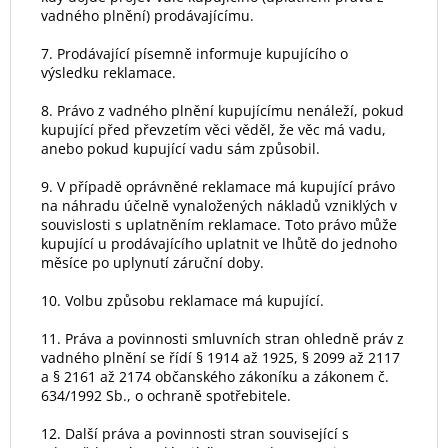
vadného plnění) prodávajícímu.
7. Prodávající písemně informuje kupujícího o
výsledku reklamace.
8. Právo z vadného plnění kupujícímu nenáleží, pokud
kupující před převzetím věci věděl, že věc má vadu,
anebo pokud kupující vadu sám způsobil.
9. V případě oprávněné reklamace má kupující právo
na náhradu účelně vynaložených nákladů vzniklých v
souvislosti s uplatněním reklamace. Toto právo může
kupující u prodávajícího uplatnit ve lhůtě do jednoho
měsíce po uplynutí záruční doby.
10. Volbu způsobu reklamace má kupující.
11. Práva a povinnosti smluvních stran ohledně práv z
vadného plnění se řídí § 1914 až 1925, § 2099 až 2117
a § 2161 až 2174 občanského zákoníku a zákonem č.
634/1992 Sb., o ochraně spotřebitele.
12. Další práva a povinnosti stran související s