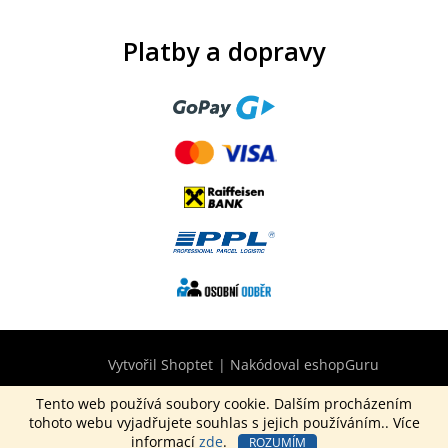
Platby a dopravy
Vytvořil Shoptet
|
Nakódoval eshopGuru
Tento web používá soubory cookie. Dalším procházením
tohoto webu vyjadřujete souhlas s jejich používáním.. Více
Copyright 2026
CurepinkB2B.cz
. Všechna práva vyhrazena.
informací
zde
.
ROZUMÍM