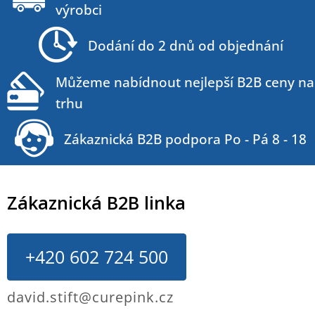
p
výrobci
a
t
Dodání do 2 dnů od objednání
í
Můžeme nabídnout nejlepší B2B ceny na
trhu
Zákaznická B2B podpora Po - Pá 8 - 18
Zákaznická B2B linka
+420 602 724 500
david.stift@curepink.cz