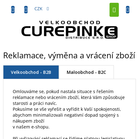
Přejít
NÁKUP
na
CZK
obsah
KOŠÍK
Reklamace, výměna a vrácení zboží
Velkoobchod - B2B
Maloobchod - B2C
Omlouváme se, pokud nastala situace s řešením
reklamace nebo vrácením zboží, která Vám způsobuje
starosti a práci navíc.
Pokusíme se vše vyřešit a vyřídit k Vaší spokojenosti,
abychom minimalizovali negativní dopad spojený s
nákupem zboží
v našem e-shopu.
Při vyřizování reklamací se řídíme platnou legislativou