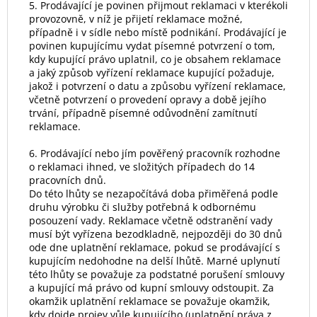
5. Prodávající je povinen přijmout reklamaci v kterékoli
provozovně, v níž je přijetí reklamace možné,
případně i v sídle nebo místě podnikání. Prodávající je
povinen kupujícímu vydat písemné potvrzení o tom,
kdy kupující právo uplatnil, co je obsahem reklamace
a jaký způsob vyřízení reklamace kupující požaduje,
jakož i potvrzení o datu a způsobu vyřízení reklamace,
včetně potvrzení o provedení opravy a době jejího
trvání, případně písemné odůvodnění zamítnutí
reklamace.
6. Prodávající nebo jím pověřený pracovník rozhodne
o reklamaci ihned, ve složitých případech do 14
pracovních dnů.
Do této lhůty se nezapočítává doba přiměřená podle
druhu výrobku či služby potřebná k odbornému
posouzení vady. Reklamace včetně odstranění vady
musí být vyřízena bezodkladně, nejpozději do 30 dnů
ode dne uplatnění reklamace, pokud se prodávající s
kupujícím nedohodne na delší lhůtě. Marné uplynutí
této lhůty se považuje za podstatné porušení smlouvy
a kupující má právo od kupní smlouvy odstoupit. Za
okamžik uplatnění reklamace se považuje okamžik,
kdy dojde projev vůle kupujícího (uplatnění práva z