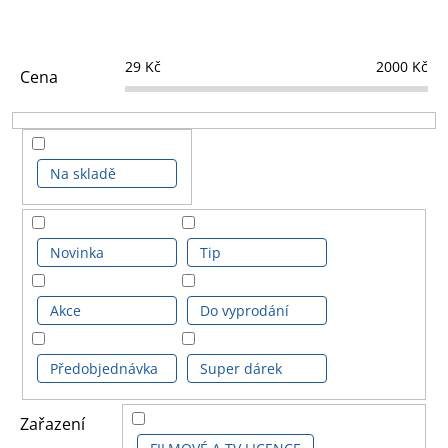
29
Kč
2000
Kč
Cena
Na skladě
Novinka
Tip
Akce
Do vyprodání
Předobjednávka
Super dárek
Zařazení