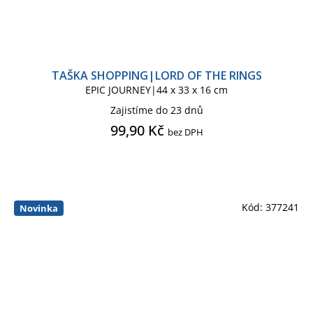
TARANTINO QUENTIN
Taška shopping
Taška sportovní
TERMINÁTOR
Tričko dámské
THE FLASH
Tričko dětské
TAŠKA SHOPPING|LORD OF THE RINGS
EPIC JOURNEY|44 x 33 x 16 cm
THE FLASH COMICS
Tričko dětské body
THE HOBBIT
Zajistíme do 23 dnů
99,90 Kč
bez DPH
THE JOKER
Tričko pánské
Tričko unisex
THE NIGHTMARE BEFORE
Tužka pastelka
Vlajka
CHRISTMAS
Kód:
377241
Novinka
Župan dámský
Župan dětský
THE PUNISHER
Župan pánský
THE PUNISHER PS4
THE SIMPSONS