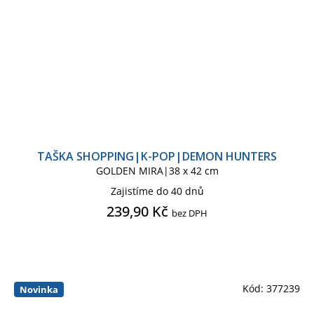
VETŘELEC
VIKINGOVÉ
WANDA VISION
WEDNESDAY
WEDNESDY
WICKED|ČARODĚJKA
TAŠKA SHOPPING|K-POP|DEMON HUNTERS
GOLDEN MIRA|38 x 42 cm
WOLVERINE X-MAN
Zajistíme do 40 dnů
239,90 Kč
WONDER WOMAN
bez DPH
WORLD OF WARCRAFT
YODA
Kód:
377239
Novinka
ZAKLÍNAČ