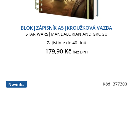
FROZEN - LEDOVÉ KRÁLOVSTVÍ
Kalendář deluxe
Kalendář mini
BLOK|ZÁPISNÍK A5|KROUŽKOVÁ VAZBA
FROZEN SÉRIE
Kalendář plánovací
STAR WARS|MANDALORIAN AND GROGU
Zajistíme do 40 dnů
GÁBININ KOUZELNÝ DOMEK
Kalendář stolní
179,90 Kč
bez DPH
GANGY Z BIRMINGHAMU
Kapsička kolem pasu
Kód:
377300
GARFIELD
Kartáč na vlasy
GREEN LANTERN
Karty hrací
Novinka
GREEN LANTERN COMICS
Knižní záložka
Koberec
GREMLINS
Kosmetika
Krabice - krabičky
GRINCH
GROOT