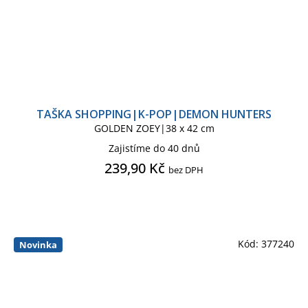
THE SIMPSONS KIDS
THE UMBRELLA ACADEMY
THOR
TAŠKA SHOPPING|K-POP|DEMON HUNTERS
TOP GUN
TOY STORY
GOLDEN ZOEY|38 x 42 cm
Zajistíme do 40 dnů
TRANSFORMERS
239,90 Kč
bez DPH
VÁNOČNÍ ZBOŽÍ
VČELKA MÁJA
VENOM
Kód:
377240
Novinka
VENOM CLASSIC COMICS