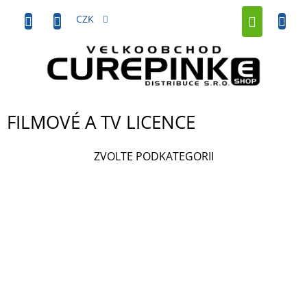
Přejít
NÁKUP
na
CZK
obsah
KOŠÍK
FILMOVÉ A TV LICENCE
ZVOLTE PODKATEGORII