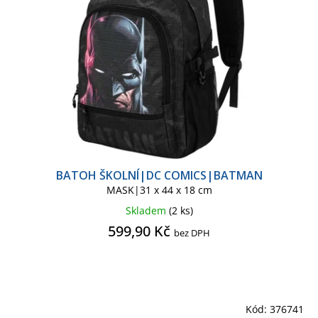
BATOH ŠKOLNÍ|DC COMICS|BATMAN
MASK|31 x 44 x 18 cm
Skladem
(2 ks)
599,90 Kč
bez DPH
Kód:
376741