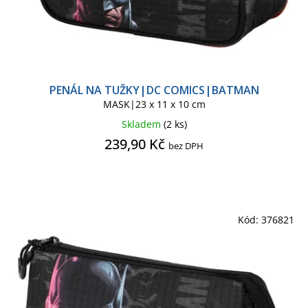
Pytlík na záda, gym bag
Ručník
Samolepky
Šátek
PENÁL NA TUŽKY|DC COMICS|BATMAN
MASK|23 x 11 x 10 cm
Sety školních potřeb
Sklenice
Skladem
(2 ks)
239,90 Kč
bez DPH
Světlo lampička
Tričko dětské body
Kód:
376821
Tričko pánské