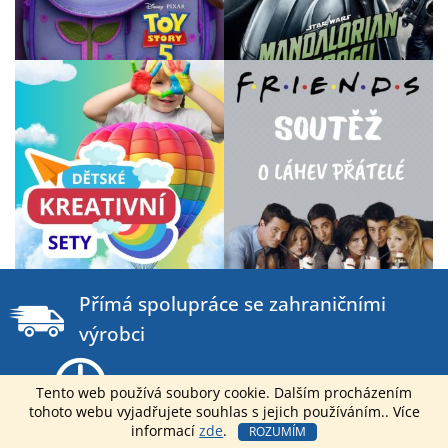
Z
á
Přímá spolupráce se zahraničními
p
výrobci
a
t
Dodání do 2 dnů od objednání
í
Tento web používá soubory cookie. Dalším procházením
tohoto webu vyjadřujete souhlas s jejich používáním.. Více
informací
zde
.
ROZUMÍM
Můžeme nabídnout nejlepší B2B ceny na