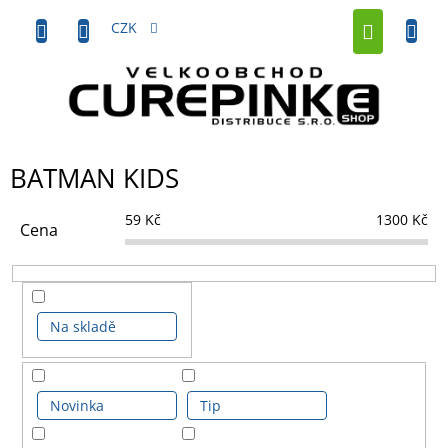
Přejít
NÁKUP
na
CZK
obsah
KOŠÍK
BATMAN KIDS
59
Kč
1300
Kč
Cena
Na skladě
Novinka
Tip