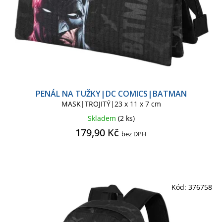
PENÁL NA TUŽKY|DC COMICS|BATMAN
MASK|TROJITÝ|23 x 11 x 7 cm
Skladem
(2 ks)
179,90 Kč
bez DPH
Kód:
376758