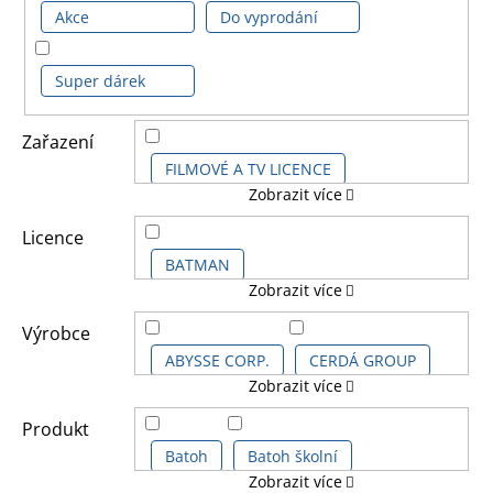
Akce
Do vyprodání
Super dárek
Zařazení
FILMOVÉ A TV LICENCE
Zobrazit více
DĚTSKÉ LICENCE A FILMY
Licence
BATMAN
Zobrazit více
DALŠÍ LICENCE
BATMAN CLASSIC COMICS
Výrobce
KOMIKSOVÉ A ANIME LICENCE
ABYSSE CORP.
CERDÁ GROUP
Zobrazit více
BATMAN KIDS
DC COMICS
GROOVY UK Ltd.
GRUPO ERIK
Produkt
DC COMICS SÉRIE
Batoh
Batoh školní
Zobrazit více
KARACTERMANIA
LOGOSHIRT