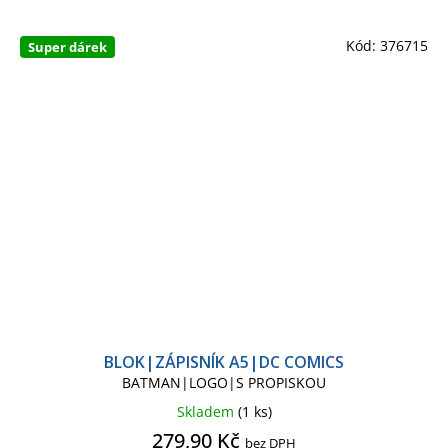
Kód:
376715
Super dárek
BLOK|ZÁPISNÍK A5|DC COMICS
BATMAN|LOGO|S PROPISKOU
Skladem
(1 ks)
279,90 Kč
bez DPH