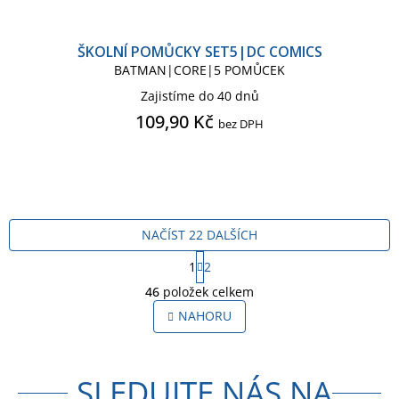
ŠKOLNÍ POMŮCKY SET5|DC COMICS
BATMAN|CORE|5 POMŮCEK
Zajistíme do 40 dnů
109,90 Kč
bez DPH
NAČÍST 22 DALŠÍCH
S
1
2
t
O
r
46
položek celkem
v
á
l
NAHORU
n
á
k
o
d
v
a
á
SLEDUJTE NÁS NA
c
n