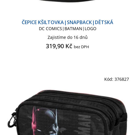
Láhev na pití
ČEPICE KŠILTOVKA|SNAPBACK|DĚTSKÁ
DC COMICS|BATMAN|LOGO
Nádobí do kuchyně
Zajistíme do 16 dnů
319,90 Kč
bez DPH
Oblečení kalhoty tepláky
Odznak, placka
Kód:
376827
Penál na tužky|Taštička
Plakát
Podložka pod myš
Pokladnička
Přívěsek - klíčenka
Prostírání na stůl
Puzzle