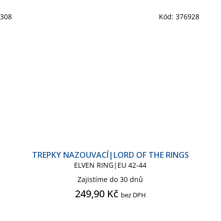
9308
Kód:
376928
TREPKY NAZOUVACÍ|LORD OF THE RINGS
ELVEN RING|EU 42-44
Zajistíme do 30 dnů
249,90 Kč
bez DPH