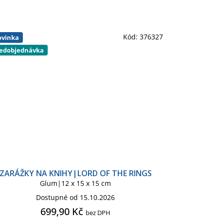
Kód:
376327
vinka
edobjednávka
ZARÁŽKY NA KNIHY|LORD OF THE RINGS
Glum|12 x 15 x 15 cm
Dostupné od 15.10.2026
699,90 Kč
bez DPH