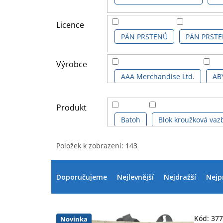
Licence
PÁN PRSTENŮ
PÁN PRSTE
Výrobce
AAA Merchandise Ltd.
AB
DIFUZED
FANATTIK
F
Produkt
Batoh
Blok kroužková vaz
NMR|AQUARIUS
NOBLE 
Položek k zobrazení:
143
Diář
Držák na knihy
V
Ř
SD DISTRIBUCIONES
STOR,
ý
a
Doporučujeme
Nejlevnější
Nejdražší
Nejp
Hrnek cestovní - termo
Hr
p
z
i
e
Kalendář
Kalendář dárkov
s
n
p
í
Kód:
37
Novinka