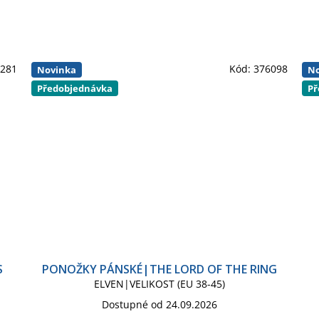
6281
Kód:
376098
Novinka
No
Předobjednávka
Př
S
PONOŽKY PÁNSKÉ|THE LORD OF THE RING
ELVEN|VELIKOST (EU 38-45)
Dostupné od 24.09.2026