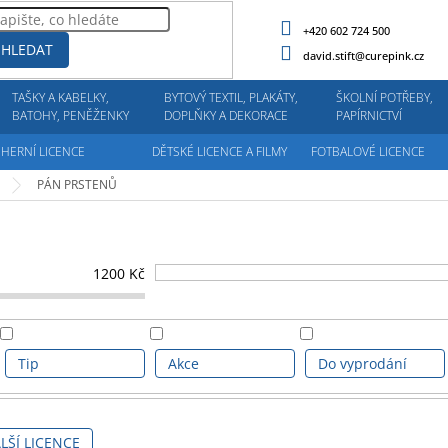
+420 602 724 500
HLEDAT
david.stift@curepink.cz
TAŠKY A KABELKY,
BYTOVÝ TEXTIL, PLAKÁTY,
ŠKOLNÍ POTŘEBY,
BATOHY, PENĚŽENKY
DOPLŇKY A DEKORACE
PAPÍRNICTVÍ
HERNÍ LICENCE
DĚTSKÉ LICENCE A FILMY
FOTBALOVÉ LICENCE
PÁN PRSTENŮ
1200
Kč
Tip
Akce
Do vyprodání
LŠÍ LICENCE