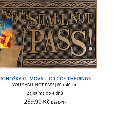
Peněženka
Plakát
Puzzle
Řetízek na krk, na ruku
smetická necesér
Taška shopping
ROHOŽKA GUMOVÁ|LORD OF THE RINGS
YOU SHALL NOT PASS|60 x 40 cm
Zajistíme do 4 dnů
269,90 Kč
bez DPH