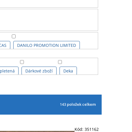
CAS
DANILO PROMOTION LIMITED
F MOON BAY
HEROES
LOGOSHIRT
 pletená
Dárkové zboží
Deka
PLAY BY PLAY
PYRAMID POSTERS
urka svítící ICONS
Hrnek 3D
143
položek celkem
vý
Hrnek proměňovací
Kalendář 3D
Láhev na pití
Mikina pánská
Kód:
351162