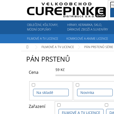
Přejít
na
obsah
OBLEČENÍ, KŠILTOVKY,
HRNKY, KERAMIKA, SKLO,
MÓDNÍ DOPLŇKY
DÁRKOVÉ ZBOŽÍ A SUVENÝRY
FILMOVÉ A TV LICENCE
KOMIKSOVÉ A ANIME LICENCE
Domů
FILMOVÉ A TV LICENCE
PÁN PRSTENŮ SÉRIE
PÁN PRSTENŮ
59
Kč
Cena
Na skladě
Novinka
Zařazení
FILMOVÉ A TV LICENCE
DA