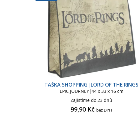
r
p
Nádobí do kuchyně
Obuv 
o
r
d
o
u
d
Podložka pod myš
Polštář
k
u
t
k
Rohožka
Samolepky
ů
t
ů
Tričko dámské
Tričko pán
TAŠKA SHOPPING|LORD OF THE RINGS
EPIC JOURNEY|44 x 33 x 16 cm
Zajistíme do 23 dnů
99,90 Kč
bez DPH