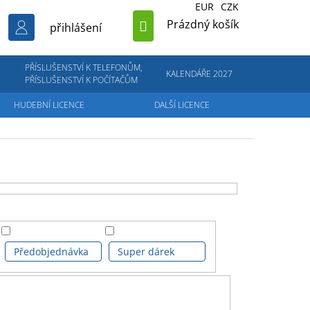
EUR
CZK
NÁKUPNÍ
Prázdný košík
přihlášení
KOŠÍK
PŘÍSLUŠENSTVÍ K TELEFONŮM,
KALENDÁŘE 2027
PŘÍSLUŠENSTVÍ K POČÍTAČŮM
HUDEBNÍ LICENCE
DALŠÍ LICENCE
Předobjednávka
Super dárek