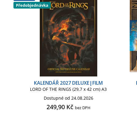
Předobjednávka
dámská - trepky
Odznak, placka
Ostatní merchandise
Ponožky pánské
Přívěsek - klíčenka
Prostírání na stůl
Sklenice
Světlo lampička
Tácek pod sklenici
Taška ko
ské
Župan pánský
KALENDÁŘ 2027 DELUXE|FILM
LORD OF THE RINGS (29,7 x 42 cm) A3
Dostupné od 24.08.2026
249,90 Kč
bez DPH