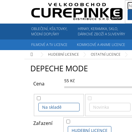
Přejít
na
obsah
OBLEČENÍ, KŠILTOVKY,
HRNKY, KERAMIKA, SKLO,
MÓDNÍ DOPLŇKY
DÁRKOVÉ ZBOŽÍ A SUVENÝRY
FILMOVÉ A TV LICENCE
KOMIKSOVÉ A ANIME LICENCE
Domů
HUDEBNÍ LICENCE
OSTATNÍ LICENCE
DEPECHE MODE
55
Kč
Cena
Na skladě
Novinka
Zařazení
HUDEBNÍ LICENCE