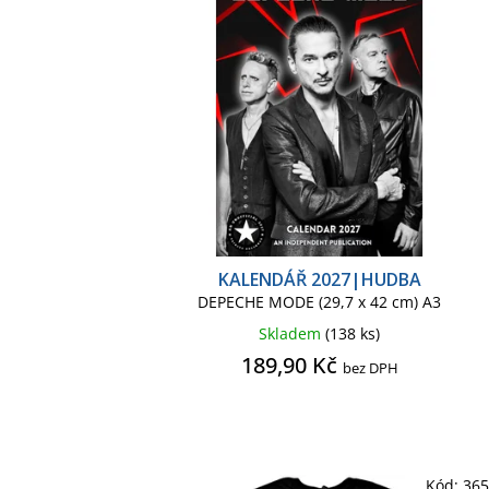
o
r
d
o
u
d
k
u
t
k
ů
t
ů
KALENDÁŘ 2027|HUDBA
DEPECHE MODE (29,7 x 42 cm) A3
Skladem
(138 ks)
189,90 Kč
bez DPH
Kód:
36