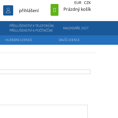
EUR
CZK
NÁKUPNÍ
Prázdný košík
přihlášení
KOŠÍK
PŘÍSLUŠENSTVÍ K TELEFONŮM,
KALENDÁŘE 2027
PŘÍSLUŠENSTVÍ K POČÍTAČŮM
HUDEBNÍ LICENCE
DALŠÍ LICENCE