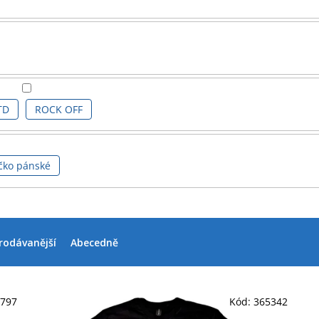
TD
ROCK OFF
čko pánské
rodávanější
Abecedně
5797
Kód:
365342