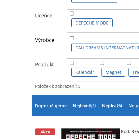
Licence
DEPECHE MODE
Výrobce
CALLDREAMS INTERNATNAT.L
Produkt
Kalendář
Magnet
Tri
Položek k zobrazení:
5
V
Ř
ý
a
Doporučujeme
Nejlevnější
Nejdražší
Nejp
p
z
i
e
s
n
p
í
Kód:
37
Akce
r
p