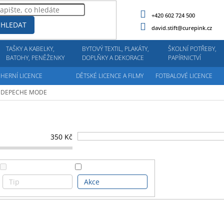
+420 602 724 500
HLEDAT
david.stift@curepink.cz
TAŠKY A KABELKY,
BYTOVÝ TEXTIL, PLAKÁTY,
ŠKOLNÍ POTŘEBY,
BATOHY, PENĚŽENKY
DOPLŇKY A DEKORACE
PAPÍRNICTVÍ
HERNÍ LICENCE
DĚTSKÉ LICENCE A FILMY
FOTBALOVÉ LICENCE
DEPECHE MODE
350
Kč
Tip
Akce