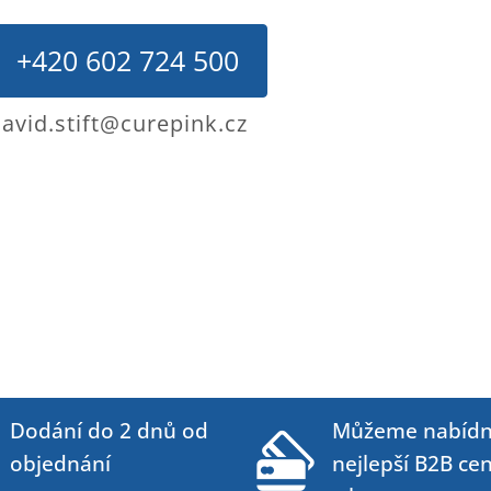
+420 602 724 500
avid.stift@curepink.cz
Dodání do 2 dnů od
Můžeme nabídn
objednání
nejlepší B2B ce