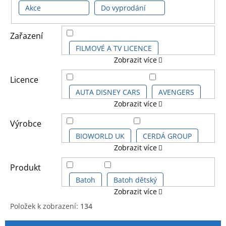
Akce
Do vyprodání
Zařazení
FILMOVÉ A TV LICENCE
Zobrazit více
HERNÍ LICENCE
Licence
AUTA DISNEY CARS
AVENGERS
Zobrazit více
DĚTSKÉ LICENCE A FILMY
AVENGERS CLASSIC COMICS
Výrobce
FOTBALOVÉ LICENCE
BIOWORLD UK
CERDÁ GROUP
Zobrazit více
AVENGERS GAME
HUDEBNÍ LICENCE
DIFUZED
DREAMTEX Ltd.
Produkt
AVENGERS KIDS
Batoh
Batoh dětský
Zobrazit více
DALŠÍ LICENCE
FOREVER COLLECTIBLES Ltd.
Položek k zobrazení:
134
AVENGERS SÉRIE
Batoh školní
BARBIE
V
Ř
KOMIKSOVÉ A ANIME LICENCE
GROOVY UK Ltd.
GRUPO ERIK