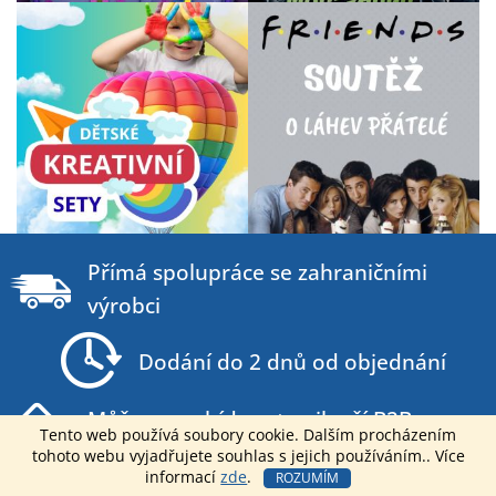
Z
á
Přímá spolupráce se zahraničními
p
výrobci
a
t
Dodání do 2 dnů od objednání
í
Můžeme nabídnout nejlepší B2B ceny na
Tento web používá soubory cookie. Dalším procházením
trhu
tohoto webu vyjadřujete souhlas s jejich používáním.. Více
informací
zde
.
ROZUMÍM