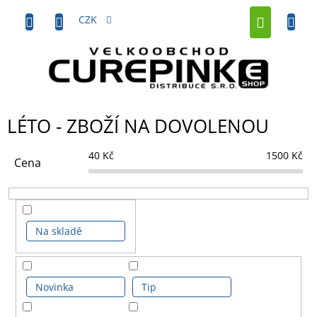
Přejít
NÁKUP
na
CZK
obsah
KOŠÍK
LÉTO - ZBOŽÍ NA DOVOLENOU
40
Kč
1500
Kč
Cena
Na skladě
Novinka
Tip