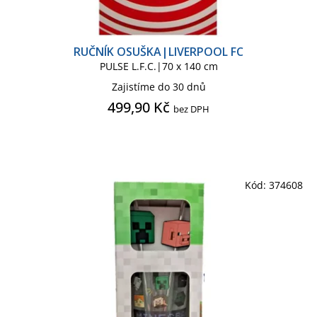
HARRY POTTER SÉRIE
RUČNÍK OSUŠKA|LIVERPOOL FC
PULSE L.F.C.|70 x 140 cm
HELLO KITTY
Zajistíme do 30 dnů
499,90 Kč
bez DPH
HELLO KITTY PRO DOSPĚLÉ
IKONICKÉ POSTAVY
Kód:
374608
JURSKÝ PARK
JURSKÝ SVĚT
LILO & STITCH
LIVERPOOL FC
MANCHESTER CITY FC
MARVEL