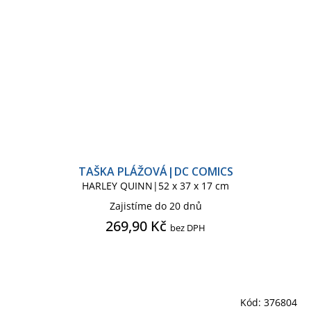
SUPERMAN COMICS
SUPERMAN KIDS
THE BEATLES
TLAPKOVÁ PATROLA
VÁNOČNÍ ZBOŽÍ
WEDNESDAY
TAŠKA PLÁŽOVÁ|DC COMICS
HARLEY QUINN|52 x 37 x 17 cm
WEDNESDY
Zajistíme do 20 dnů
269,90 Kč
bez DPH
Kód:
376804