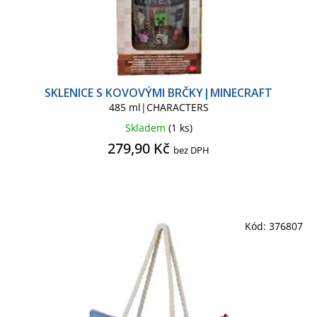
MARVEL CLASSIC COMICS
MARVEL SÉRIE
MICKEY MOUSE
SKLENICE S KOVOVÝMI BRČKY|MINECRAFT
MICKEY MOUSE KIDS
MIMONI
485 ml|CHARACTERS
Skladem
(1 ks)
MINECRAFT
MINECRAFT KIDS
279,90 Kč
bez DPH
MOTÖRHEAD
NARUTO
NASA
NETFLIX
NETFLIX TV
Kód:
376807
OLAF
PÁN PRSTENŮ
PÁN PRSTENŮ SÉRIE
PIKACHU