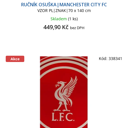
RUČNÍK OSUŠKA|MANCHESTER CITY FC
VZOR PL|ZNAK|70 x 140 cm
DISNEY STUDIO
Ručník
Sety školních potřeb
FORTNITE
Skladem
(1 ks)
449,90 Kč
bez DPH
FORTNITE SÉRIE
Sklenice
Taška cestovní
FROZEN - LEDOVÉ KRÁLOVSTVÍ 2
Taška shopping
Župan dětský
Kód:
338341
Akce
FROZEN - LEDOVÉ KRÁLOVSTVÍ
FROZEN SÉRIE
GABBY DOLHOUSE
GÁBININ KOUZELNÝ DOMEK
HARLEY QUINN
HARRY POTTER