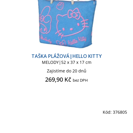
POKÉMON
POKÉMON SÉRIE
PRASÁTKO PEPPA
PRINCEZNY
REAL MADRID C.F.
SLAYER
TAŠKA PLÁŽOVÁ|HELLO KITTY
SONIC
SOVA HEDVIKA
MELODY|52 x 37 x 17 cm
Zajistíme do 20 dnů
SPIDERMAN
269,90 Kč
bez DPH
SPIDERMAN CLASSIC COMICS
Kód:
376805
SPIDERMAN KIDS
SQUISHMALLOWS
SUPERMAN