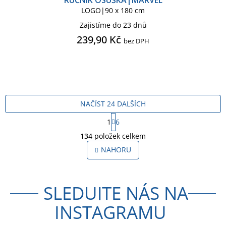
LOGO|90 x 180 cm
Zajistíme do 23 dnů
239,90 Kč
bez DPH
NAČÍST 24 DALŠÍCH
S
1
6
t
O
r
134
položek celkem
v
á
l
NAHORU
n
á
k
o
d
v
a
á
SLEDUJTE NÁS NA
c
n
í
í
INSTAGRAMU
p
r