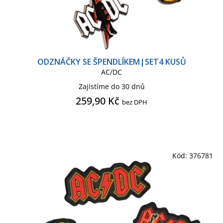
Tričko pánské
Vlajka
Župan pánský
ODZNÁČKY SE ŠPENDLÍKEM|SET4 KUSŮ
AC/DC
Zajistíme do 30 dnů
259,90 Kč
bez DPH
Kód:
376781