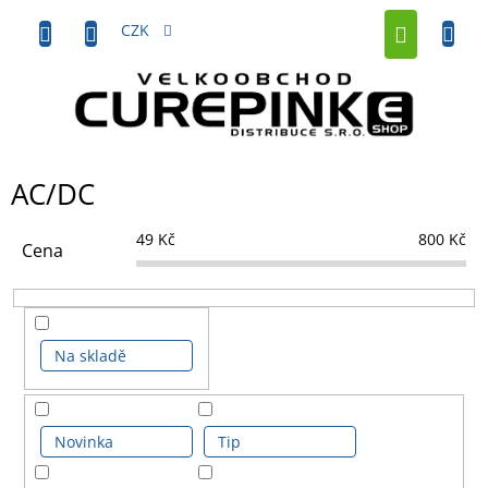
Přejít
NÁKUP
na
CZK
obsah
KOŠÍK
AC/DC
49
Kč
800
Kč
Cena
Na skladě
Novinka
Tip