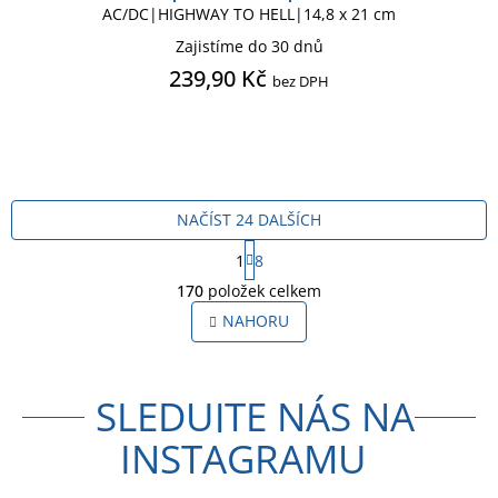
AC/DC|HIGHWAY TO HELL|14,8 x 21 cm
Zajistíme do 30 dnů
239,90 Kč
bez DPH
NAČÍST 24 DALŠÍCH
S
1
8
t
O
r
170
položek celkem
v
á
l
NAHORU
n
á
k
o
d
v
a
á
SLEDUJTE NÁS NA
c
n
í
í
INSTAGRAMU
p
r
v