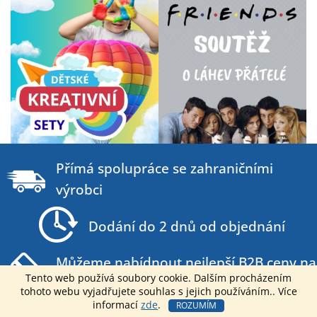
Z
á
Přímá spolupráce se zahraničními
p
výrobci
a
t
Dodání do 2 dnů od objednání
í
Můžeme nabídnout nejlepší B2B ceny na
Tento web používá soubory cookie. Dalším procházením
trhu
tohoto webu vyjadřujete souhlas s jejich používáním.. Více
informací
zde
.
ROZUMÍM