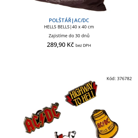
Pokladnička
Polštář
POLŠTÁŘ|AC/DC
HELLS BELLS|40 x 40 cm
Ponožky pánské
Potítko
Zajistíme do 30 dnů
289,90 Kč
bez DPH
Přívěsek - klíčenka
Prostírání na stůl
Puzzle
Kód:
376782
Rohožka
Šátek
Sklenice
Sklenice štamprle
Tácek pod sklenici
Tričko dětské