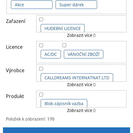
Akce
Super dárek
Zařazení
HUDEBNÍ LICENCE
Zobrazit více
DALŠÍ LICENCE
Licence
AC/DC
VÁNOČNÍ ZBOŽÍ
Výrobce
CALLDREAMS INTERNATNAT.LTD
Zobrazit více
CARBOTEX
GB EYE
Produkt
Blok-zápisník vazba
Zobrazit více
GRUPO ERIK
HEROES
KKL
Položek k zobrazení:
170
Čepice kšiltovka
V
Ř
LOGOSHIRT
NMR|AQUARIUS