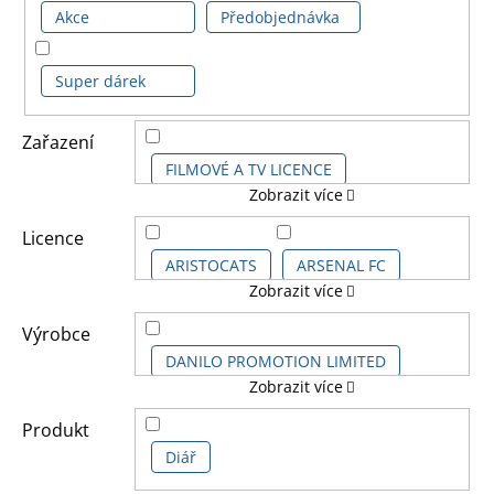
Akce
Předobjednávka
Super dárek
Zařazení
FILMOVÉ A TV LICENCE
Zobrazit více
HERNÍ LICENCE
Licence
ARISTOCATS
ARSENAL FC
Zobrazit více
DĚTSKÉ LICENCE A FILMY
ART UMĚNÍ - MALÍŘI
ASTRAL
Výrobce
FOTBALOVÉ LICENCE
DANILO PROMOTION LIMITED
Zobrazit více
BTS
CHELSEA FC
HUDEBNÍ LICENCE
GRUPO ERIK
PYRAMID POSTERS
Produkt
DISNEY FILMY
Diář
DISNEY KIDS
DALŠÍ LICENCE
SAFTA S.A.