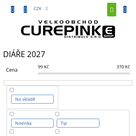
Přejít
NÁKUP
na
CZK
obsah
KOŠÍK
DIÁŘE 2027
99
Kč
370
Kč
Cena
Na skladě
Novinka
Tip