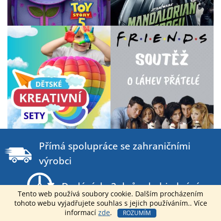
Z
á
Přímá spolupráce se zahraničními
p
výrobci
a
t
Dodání do 2 dnů od objednání
í
Tento web používá soubory cookie. Dalším procházením
tohoto webu vyjadřujete souhlas s jejich používáním.. Více
Můžeme nabídnout nejlepší B2B ceny na
informací
zde
.
ROZUMÍM