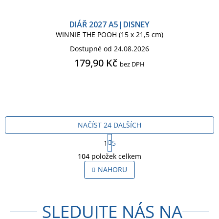
DIÁŘ 2027 A5|DISNEY
WINNIE THE POOH (15 x 21,5 cm)
Dostupné od 24.08.2026
179,90 Kč
bez DPH
NAČÍST 24 DALŠÍCH
S
1
5
t
O
r
104
položek celkem
v
á
l
NAHORU
n
á
k
o
d
v
a
á
SLEDUJTE NÁS NA
c
n
í