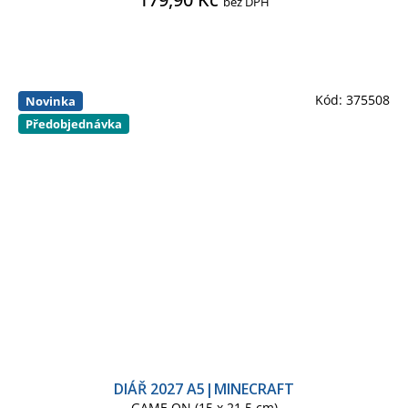
bez DPH
Kód:
375508
Novinka
Předobjednávka
DIÁŘ 2027 A5|MINECRAFT
GAME ON (15 x 21,5 cm)