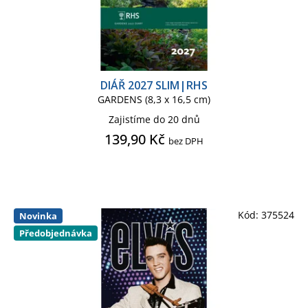
MICKEY MOUSE
MINECRAFT
MINECRAFT KIDS
MOOMIN
DIÁŘ 2027 SLIM|RHS
GARDENS (8,3 x 16,5 cm)
NETFLIX
NETFLIX TV
Zajistíme do 20 dnů
139,90 Kč
bez DPH
ONE PIECE
PÁN PRSTENŮ
PÁN PRSTENŮ SÉRIE
PŘÁTELÉ
Kód:
375524
Novinka
Předobjednávka
PUSHEEN
REAL MADRID C.F.
ROYAL HORTICULTURAL SOCIETY