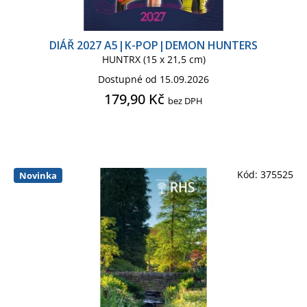
HELLO KITTY PRO DOSPĚLÉ
DIÁŘ 2027 A5|K-POP|DEMON HUNTERS
HUNTRX (15 x 21,5 cm)
K-POP
LILO & STITCH
Dostupné od 15.09.2026
179,90 Kč
bez DPH
LILO AND STICH
LIVERPOOL FC
MANCHESTER CITY FC
Kód:
375525
Novinka
MANCHESTER UNITED FC
MARVEL
MARVEL CLASSIC COMICS
MARVEL SÉRIE
MEDVÍDEK PÚ