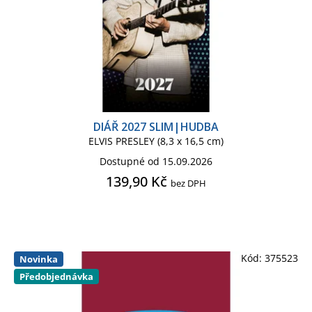
SAFTA
SNOOPY
SONIC
SPIDERMAN CLASSIC COMICS
SPIDERMAN KIDS
SPONGEBOB
DIÁŘ 2027 SLIM|HUDBA
STAR WARS HVĚZDNÉ VÁLKY
ELVIS PRESLEY (8,3 x 16,5 cm)
Dostupné od 15.09.2026
STAR WARS SÉRIE
139,90 Kč
bez DPH
STRANGER THINGS
THE NIGHTMARE BEFORE
Kód:
375523
Novinka
CHRISTMAS
Předobjednávka
THE SIMPSONS
TOY STORY