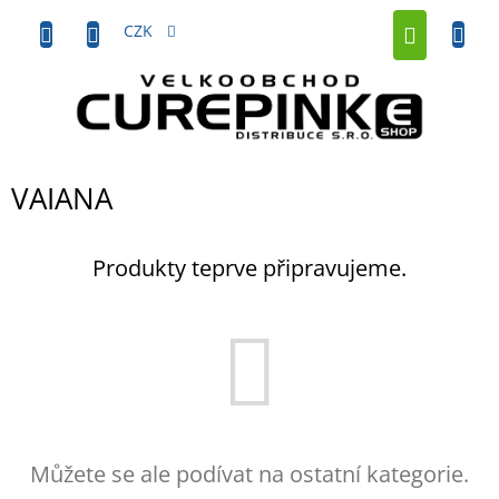
Přejít
NÁKUP
na
CZK
obsah
KOŠÍK
VAIANA
Produkty teprve připravujeme.
Můžete se ale podívat na ostatní kategorie.