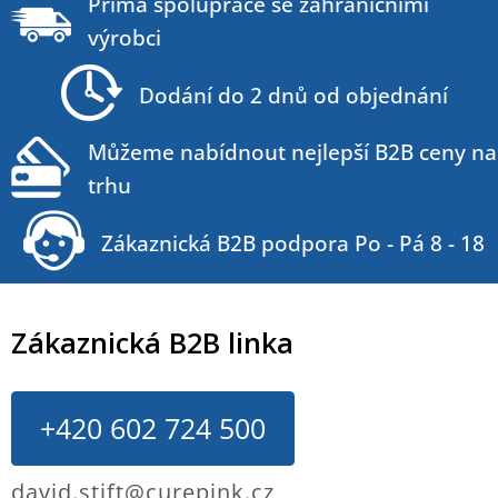
á
Přímá spolupráce se zahraničními
p
výrobci
a
t
Dodání do 2 dnů od objednání
í
Můžeme nabídnout nejlepší B2B ceny na
trhu
Zákaznická B2B podpora Po - Pá 8 - 18
Zákaznická B2B linka
+420 602 724 500
david.stift@curepink.cz