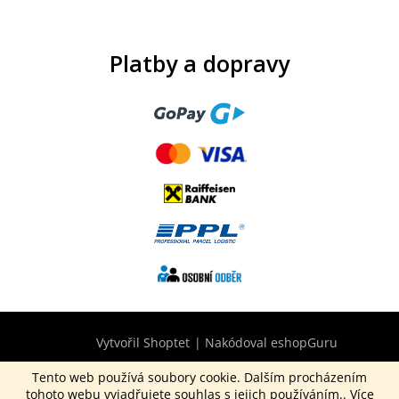
Platby a dopravy
Vytvořil Shoptet
|
Nakódoval eshopGuru
Tento web používá soubory cookie. Dalším procházením
tohoto webu vyjadřujete souhlas s jejich používáním.. Více
Copyright 2026
CurepinkB2B.cz
. Všechna práva vyhrazena.