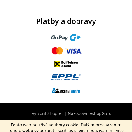
Platby a dopravy
Vytvořil Shoptet
|
Nakódoval eshopGuru
Tento web používá soubory cookie. Dalším procházením
tohoto webu vyjadřujete souhlas s jejich používáním.. Více
Copyright 2026
CurepinkB2B.cz
. Všechna práva vyhrazena.