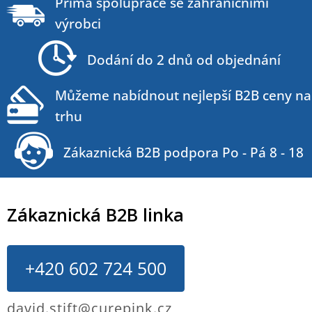
á
Přímá spolupráce se zahraničními
p
výrobci
a
t
Dodání do 2 dnů od objednání
í
Můžeme nabídnout nejlepší B2B ceny na
trhu
Zákaznická B2B podpora Po - Pá 8 - 18
Zákaznická B2B linka
+420 602 724 500
david.stift@curepink.cz