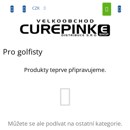
Přejít
NÁKUP
na
CZK
obsah
KOŠÍK
Pro golfisty
Produkty teprve připravujeme.
Můžete se ale podívat na ostatní kategorie.