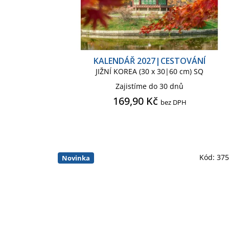
KALENDÁŘ 2027|CESTOVÁNÍ
JIŽNÍ KOREA (30 x 30|60 cm) SQ
Zajistíme do 30 dnů
169,90 Kč
bez DPH
Kód:
37
Novinka