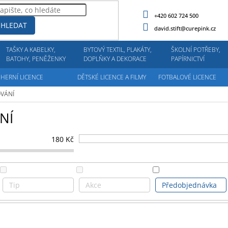
+420 602 724 500
HLEDAT
david.stift@curepink.cz
TAŠKY A KABELKY,
BYTOVÝ TEXTIL, PLAKÁTY,
ŠKOLNÍ POTŘEBY,
BATOHY, PENĚŽENKY
DOPLŇKY A DEKORACE
PAPÍRNICTVÍ
HERNÍ LICENCE
DĚTSKÉ LICENCE A FILMY
FOTBALOVÉ LICENCE
OVÁNÍ
NÍ
180
Kč
Tip
Akce
Předobjednávka