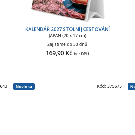
KALENDÁŘ 2027 STOLNÍ|CESTOVÁNÍ
JAPAN (20 x 17 cm)
Zajistíme do 30 dnů
169,90 Kč
bez DPH
6643
Kód:
375675
Novinka
No