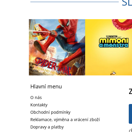
S
Z
á
Hlavní menu
p
a
O nás
t
Kontakty
í
Obchodní podmínky
Reklamace, výměna a vrácení zboží
Dopravy a platby
d