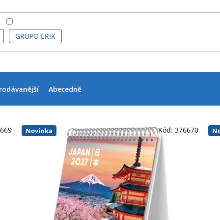
GRUPO ERIK
rodávanější
Abecedně
5669
Kód:
376670
Novinka
No