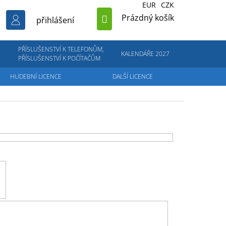
EUR
CZK
NÁKUPNÍ
Prázdný košík
přihlášení
KOŠÍK
PŘÍSLUŠENSTVÍ K TELEFONŮM,
KALENDÁŘE 2027
PŘÍSLUŠENSTVÍ K POČÍTAČŮM
HUDEBNÍ LICENCE
DALŠÍ LICENCE