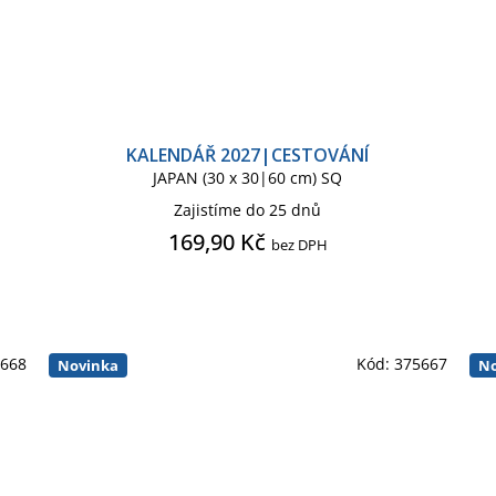
KALENDÁŘ 2027|CESTOVÁNÍ
JAPAN (30 x 30|60 cm) SQ
Zajistíme do 25 dnů
169,90 Kč
bez DPH
5668
Kód:
375667
Novinka
No