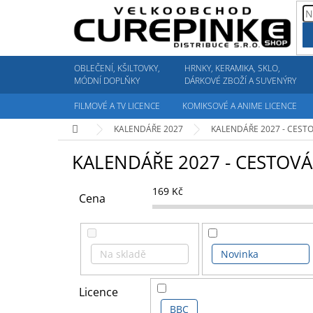
Přejít
na
obsah
OBLEČENÍ, KŠILTOVKY,
HRNKY, KERAMIKA, SKLO,
MÓDNÍ DOPLŇKY
DÁRKOVÉ ZBOŽÍ A SUVENÝRY
FILMOVÉ A TV LICENCE
KOMIKSOVÉ A ANIME LICENCE
Domů
KALENDÁŘE 2027
KALENDÁŘE 2027 - CEST
KALENDÁŘE 2027 - CESTOVÁ
169
Kč
Cena
Na skladě
Novinka
Licence
BBC