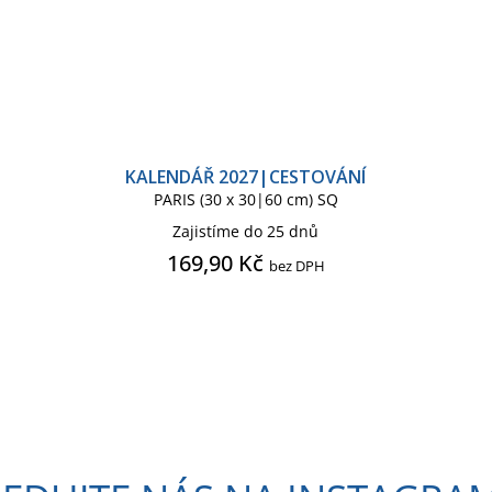
KALENDÁŘ 2027|CESTOVÁNÍ
PARIS (30 x 30|60 cm) SQ
Zajistíme do 25 dnů
169,90 Kč
bez DPH
O
v
l
á
d