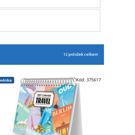
12
položek celkem
Kód:
375617
vinka