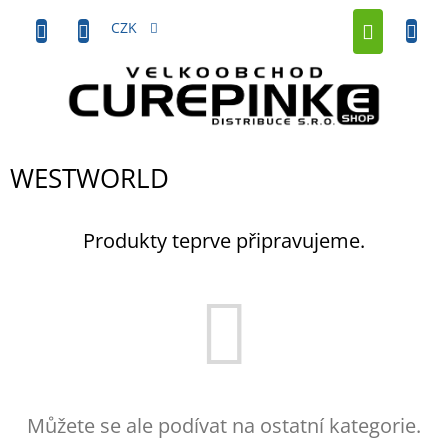
Přejít
NÁKUP
na
CZK
obsah
KOŠÍK
WESTWORLD
Produkty teprve připravujeme.
Můžete se ale podívat na ostatní kategorie.