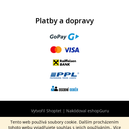
Platby a dopravy
Vytvořil Shoptet
|
Nakódoval eshopGuru
Tento web používá soubory cookie. Dalším procházením
tohoto webu vyjadřujete souhlas s jejich používáním.. Více
Copyright 2026
CurepinkB2B.cz
. Všechna práva vyhrazena.