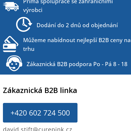
á
Přímá spolupráce se zahraničními
p
výrobci
a
t
Dodání do 2 dnů od objednání
í
Můžeme nabídnout nejlepší B2B ceny na
trhu
Zákaznická B2B podpora Po - Pá 8 - 18
Zákaznická B2B linka
+420 602 724 500
david.stift@curepink.cz