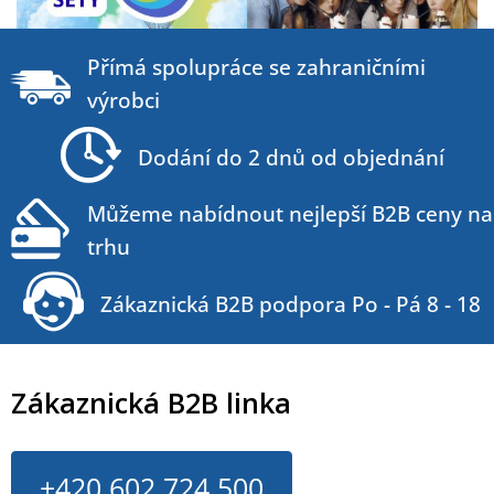
Z
á
Přímá spolupráce se zahraničními
p
výrobci
a
t
Dodání do 2 dnů od objednání
í
Můžeme nabídnout nejlepší B2B ceny na
trhu
Zákaznická B2B podpora Po - Pá 8 - 18
Zákaznická B2B linka
+420 602 724 500