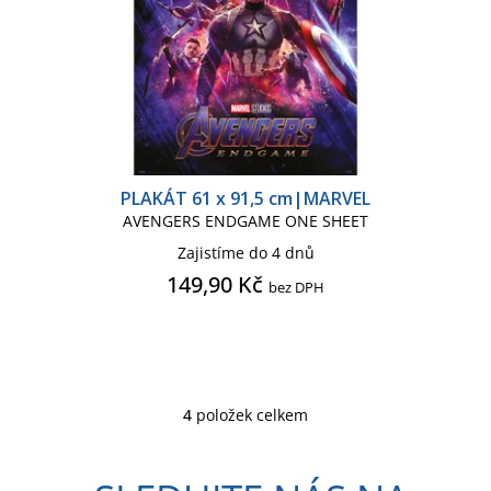
PLAKÁT 61 x 91,5 cm|MARVEL
AVENGERS ENDGAME ONE SHEET
Zajistíme do 4 dnů
149,90 Kč
bez DPH
4
položek celkem
O
v
l
á