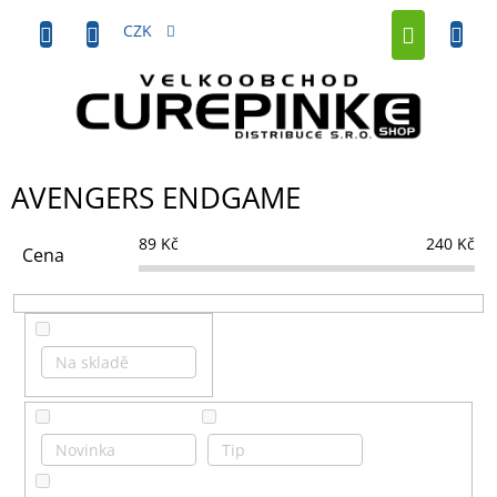
Přejít
NÁKUP
na
CZK
obsah
KOŠÍK
AVENGERS ENDGAME
89
Kč
240
Kč
Cena
Na skladě
Novinka
Tip