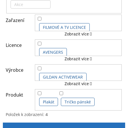
Akce
Zařazení
FILMOVÉ A TV LICENCE
Zobrazit více
KOMIKSOVÉ A ANIME LICENCE
Licence
AVENGERS
Zobrazit více
AVENGERS CLASSIC COMICS
Výrobce
GILDAN ACTIVEWEAR
Zobrazit více
AVENGERS ENDGAME
GRUPO ERIK
PYRAMID POSTERS
Produkt
AVENGERS SÉRIE
Plakát
Tričko pánské
MARVEL
Položek k zobrazení:
4
MARVEL CLASSIC COMICS
V
Ř