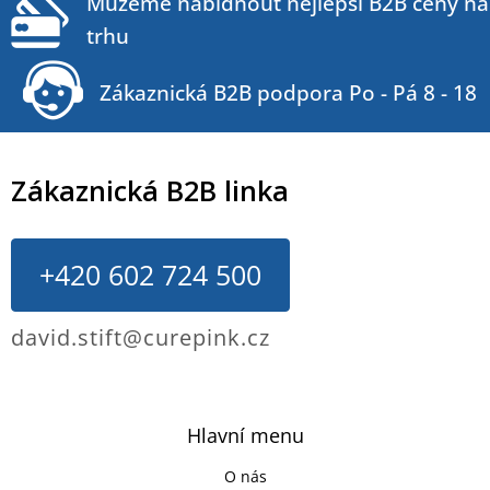
Můžeme nabídnout nejlepší B2B ceny na
trhu
Zákaznická B2B podpora Po - Pá 8 - 18
Zákaznická B2B linka
+420 602 724 500
david.stift@curepink.cz
Hlavní menu
O nás