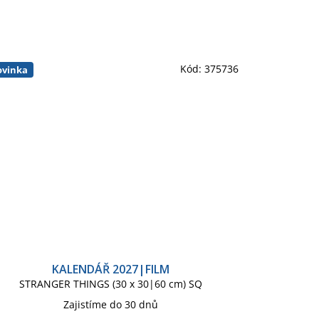
Kód:
375736
vinka
KALENDÁŘ 2027|FILM
STRANGER THINGS (30 x 30|60 cm) SQ
Zajistíme do 30 dnů