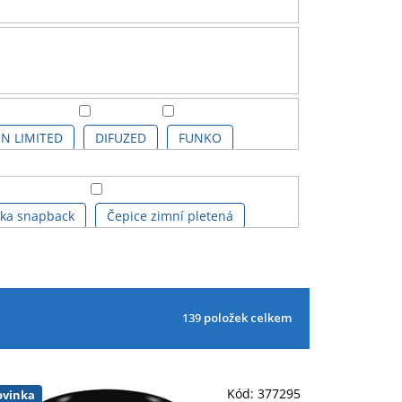
N LIMITED
DIFUZED
FUNKO
NSBURGER
STOR, S.L.
vka snapback
Čepice zimní pletená
cí ICONS
Hrnek 3D
Hrnek klasický
139
položek celkem
Knižní záložka
Kroužkový pořadač
D proměňovací
Odznak, placka
Kód:
377295
vinka