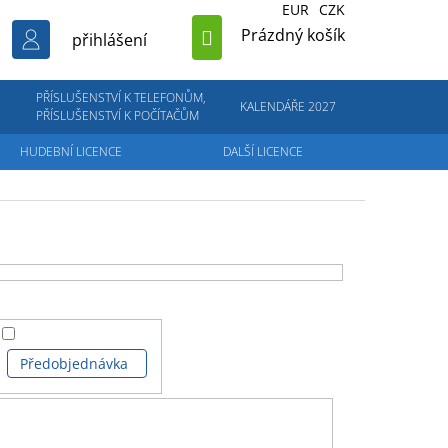
EUR
CZK
NÁKUPNÍ
Prázdný košík
přihlášení
KOŠÍK
PŘÍSLUŠENSTVÍ K TELEFONŮM,
KALENDÁŘE 2027
PŘÍSLUŠENSTVÍ K POČÍTAČŮM
HUDEBNÍ LICENCE
DALŠÍ LICENCE
Předobjednávka