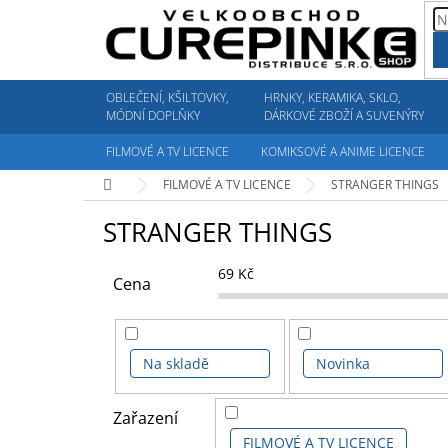
Přejít
na
obsah
OBLEČENÍ, KŠILTOVKY,
HRNKY, KERAMIKA, SKLO,
MÓDNÍ DOPLŇKY
DÁRKOVÉ ZBOŽÍ A SUVENÝRY
FILMOVÉ A TV LICENCE
KOMIKSOVÉ A ANIME LICENCE
Domů
FILMOVÉ A TV LICENCE
STRANGER THINGS
STRANGER THINGS
69
Kč
Cena
Na skladě
Novinka
Zařazení
FILMOVÉ A TV LICENCE