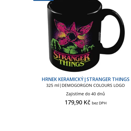
r
p
Papírnické zboží
Peněženk
o
r
d
o
u
d
Přívěsek - klíčenka
Puzzle
k
u
t
k
Taška - brašna na rameno
ů
t
ů
HRNEK KERAMICKÝ|STRANGER THINGS
325 ml|DEMOGORGON COLOURS LOGO
Zajistíme do 40 dnů
179,90 Kč
bez DPH