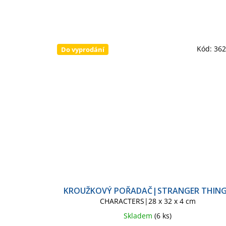
Kód:
36
Do vyprodání
KROUŽKOVÝ POŘADAČ|STRANGER THIN
CHARACTERS|28 x 32 x 4 cm
Skladem
(6 ks)