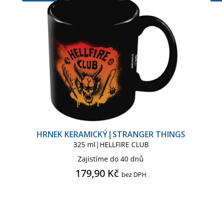
a rozkládací
Plakát
Plakát mini
Plakát na dveře
Rohožka
Složky papírnictví
Světlo lampička
Svět
Taška kosmetická necesér
Taška shopping
Tričko pánské
HRNEK KERAMICKÝ|STRANGER THINGS
325 ml|HELLFIRE CLUB
Zajistíme do 40 dnů
179,90 Kč
bez DPH