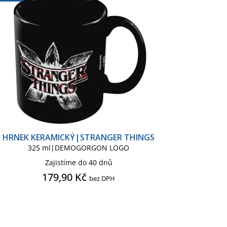
Podložka pod myš
Ponožky pánské
lo lampička dětská
Tácek pod sklenici
Župan pánský
HRNEK KERAMICKÝ|STRANGER THINGS
325 ml|DEMOGORGON LOGO
Zajistíme do 40 dnů
179,90 Kč
bez DPH