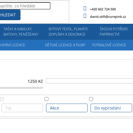
+420 602 724 500
HLEDAT
david.stift@curepink.cz
TAŠKY A KABELKY,
BYTOVÝ TEXTIL, PLAKÁTY,
ŠKOLNÍ POTŘEBY,
BATOHY, PENĚŽENKY
DOPLŇKY A DEKORACE
PAPÍRNICTVÍ
HERNÍ LICENCE
DĚTSKÉ LICENCE A FILMY
FOTBALOVÉ LICENCE
1250
Kč
Tip
Akce
Do vyprodání