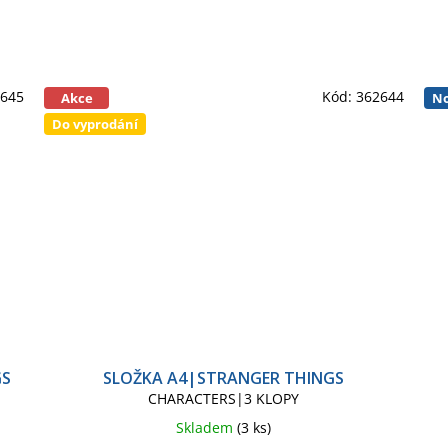
2645
Kód:
362644
Akce
No
Do vyprodání
GS
SLOŽKA A4|STRANGER THINGS
CHARACTERS|3 KLOPY
Skladem
(3 ks)