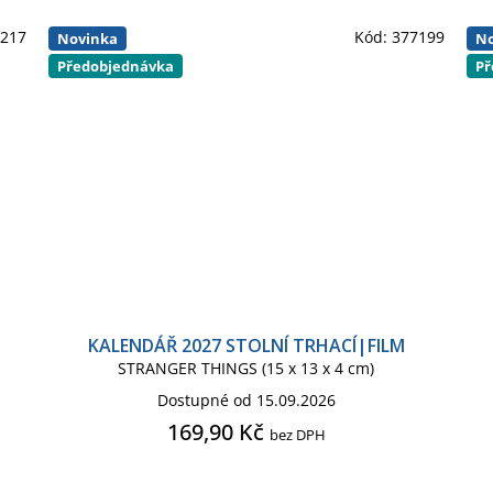
4217
Kód:
377199
Novinka
No
Předobjednávka
Př
KALENDÁŘ 2027 STOLNÍ TRHACÍ|FILM
STRANGER THINGS (15 x 13 x 4 cm)
Dostupné od 15.09.2026
169,90 Kč
bez DPH