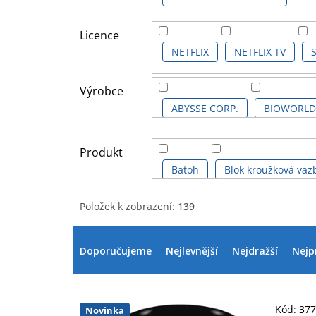
Licence
NETFLIX
NETFLIX TV
Výrobce
ABYSSE CORP.
BIOWORLD
GRUPO ERIK
HEROES
Produkt
Batoh
Blok kroužková vaz
Položek k zobrazení:
139
Dárkové zboží
Dárkové zb
V
Ř
ý
a
Doporučujeme
Nejlevnější
Nejdražší
Nejp
Kalendář
Kalendář dárkov
p
z
i
e
Mikina pánská
Módní dop
s
n
p
í
Kód:
37
Novinka