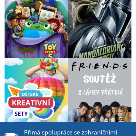
Z
á
Přímá spolupráce se zahraničními