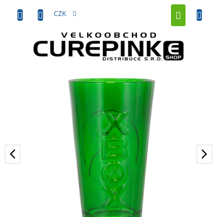
Přejít
NÁKUP
na
CZK
obsah
KOŠÍK