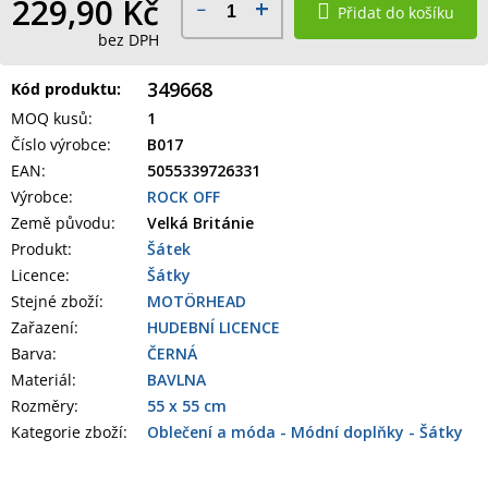
229,90 Kč
Přidat do košíku
bez DPH
349668
Kód produktu:
MOQ kusů
:
1
Číslo výrobce
:
B017
EAN
:
5055339726331
Výrobce
:
ROCK OFF
Země původu
:
Velká Británie
Produkt
:
Šátek
Licence:
Šátky
Stejné zboží:
MOTÖRHEAD
Zařazení
:
HUDEBNÍ LICENCE
Barva
:
ČERNÁ
Materiál
:
BAVLNA
Rozměry
:
55 x 55 cm
Kategorie zboží
:
Oblečení a móda - Módní doplňky - Šátky