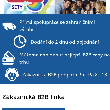
Z
á
Přímá spolupráce se zahraničními
p
výrobci
a
t
Dodání do 2 dnů od objednání
í
Můžeme nabídnout nejlepší B2B ceny na
trhu
Zákaznická B2B podpora Po - Pá 8 - 18
Zákaznická B2B linka