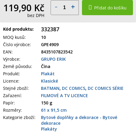
119,90 Kč
Přidat do košíku
bez DPH
332387
Kód produktu:
MOQ kusů
:
10
Číslo výrobce
:
GPE4909
EAN
:
8435107823542
Výrobce
:
GRUPO ERIK
Země původu
:
Čína
Produkt
:
Plakát
Licence:
Klasické
Stejné zboží:
BATMAN
,
DC COMICS
,
DC COMICS SÉRIE
Zařazení
:
FILMOVÉ A TV LICENCE
Papír
:
150 g
Rozměry
:
61 x 91,5 cm
Kategorie zboží
:
Bytové doplňky a dekorace - Bytové
dekorace
Plakáty