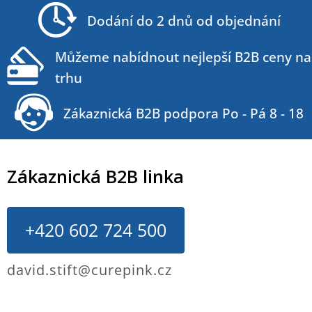
t
Dodání do 2 dnů od objednání
í
Můžeme nabídnout nejlepší B2B ceny na
trhu
Zákaznická B2B podpora Po - Pá 8 - 18
Zákaznická B2B linka
+420 602 724 500
david.stift@curepink.cz