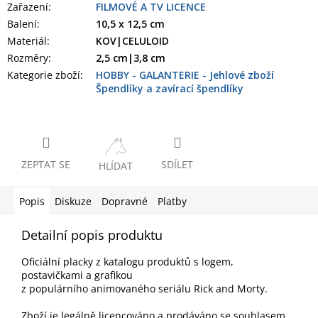
Zařazení
:
FILMOVÉ A TV LICENCE
Balení
:
10,5 x 12,5 cm
Materiál
:
KOV|CELULOID
Rozměry
:
2,5 cm|3,8 cm
Kategorie zboží
:
HOBBY - GALANTERIE - Jehlové zboží
Špendlíky a zavírací špendlíky
ZEPTAT SE
SDÍLET
HLÍDAT
Popis
Diskuze
Dopravné
Platby
Detailní popis produktu
Oficiální placky z katalogu produktů s logem,
postavičkami a grafikou
z populárního animovaného seriálu Rick and Morty.
Zboží je legálně licencováno a prodáváno se souhlasem