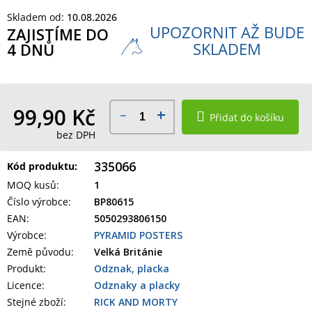
Skladem od:
10.08.2026
UPOZORNIT AŽ BUDE
ZAJISTÍME DO
SKLADEM
4 DNŮ
99,90 Kč
Přidat do košíku
bez DPH
335066
Kód produktu:
MOQ kusů
:
1
Číslo výrobce
:
BP80615
EAN
:
5050293806150
Výrobce
:
PYRAMID POSTERS
Země původu
:
Velká Británie
Produkt
:
Odznak, placka
Licence:
Odznaky a placky
Stejné zboží:
RICK AND MORTY