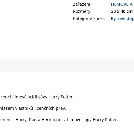
Zařazení
:
FILMOVÉ A
Rozměry
:
30 x 40 cm
Kategorie zboží
:
Bytové dop
cencí filmové sci-fi ságy Harry Potter.
hlasem vlastníků licenčních práv.
ménem - Harry, Ron a Hermione, z filmové ságy Harry Potter.