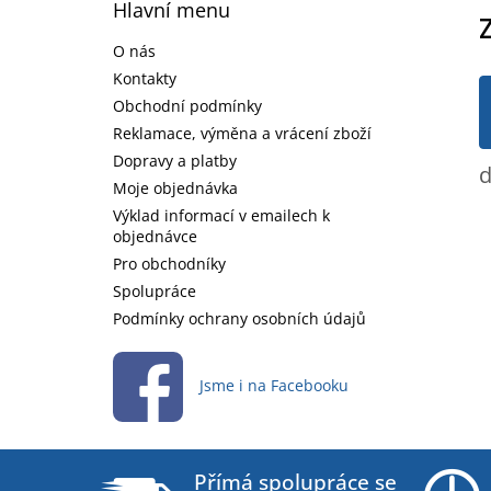
á
Hlavní menu
p
a
O nás
t
Kontakty
í
Obchodní podmínky
Reklamace, výměna a vrácení zboží
Dopravy a platby
d
Moje objednávka
Výklad informací v emailech k
objednávce
Pro obchodníky
Spolupráce
Podmínky ochrany osobních údajů
Jsme i na Facebooku
Přímá spolupráce se