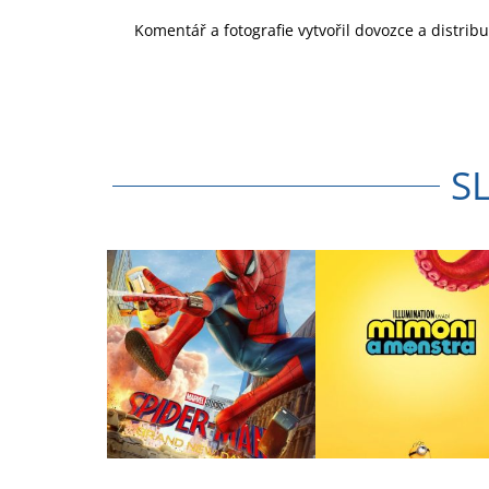
Komentář a fotografie vytvořil dovozce a distri
S
Z