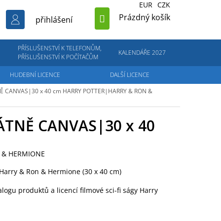
EUR
CZK
NÁKUPNÍ
Prázdný košík
přihlášení
KOŠÍK
PŘÍSLUŠENSTVÍ K TELEFONŮM,
KALENDÁŘE 2027
PŘÍSLUŠENSTVÍ K POČÍTAČŮM
HUDEBNÍ LICENCE
DALŠÍ LICENCE
Ě CANVAS|30 x 40 cm
HARRY POTTER|HARRY & RON &
ÁTNĚ CANVAS|30 x 40
 & HERMIONE
 Harry & Ron & Hermione (30 x 40 cm)
alogu produktů a licencí filmové sci-fi ságy Harry