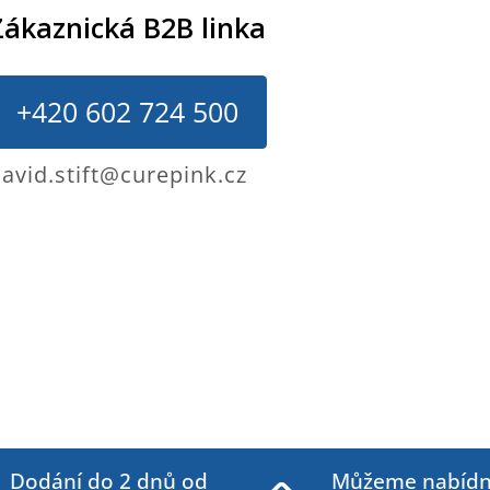
Zákaznická B2B linka
+420 602 724 500
avid.stift@curepink.cz
Dodání do 2 dnů od
Můžeme nabídn