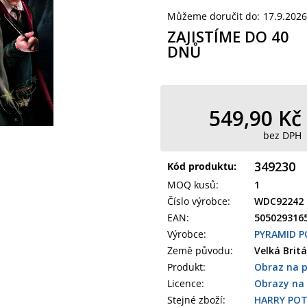
Můžeme doručit do:
17.9.2026
ZAJISTÍME DO 40
DNŮ
549,90 Kč
bez DPH
349230
Kód produktu:
MOQ kusů
:
1
Číslo výrobce
:
WDC92242
EAN
:
505029316
Výrobce
:
PYRAMID P
Země původu
:
Velká Britá
Produkt
:
Obraz na p
Licence:
Obrazy na 
Stejné zboží:
HARRY PO