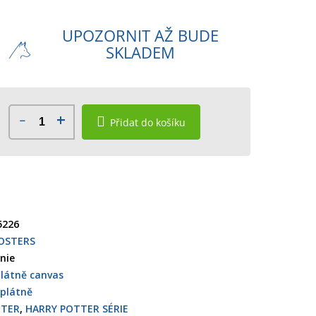
UPOZORNIT AŽ BUDE
SKLADEM
Přidat do košíku
5226
OSTERS
nie
látně canvas
plátně
TTER
,
HARRY POTTER SÉRIE