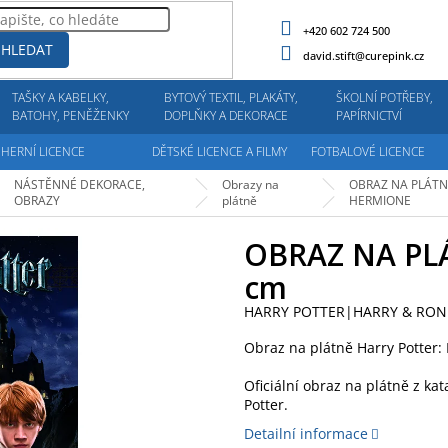
+420 602 724 500
HLEDAT
david.stift@curepink.cz
TAŠKY A KABELKY,
BYTOVÝ TEXTIL, PLAKÁTY,
ŠKOLNÍ POTŘEBY,
BATOHY, PENĚŽENKY
DOPLŇKY A DEKORACE
PAPÍRNICTVÍ
HERNÍ LICENCE
DĚTSKÉ LICENCE A FILMY
FOTBALOVÉ LICENCE
NÁSTĚNNÉ DEKORACE,
Obrazy na
OBRAZ NA PLÁTN
OBRAZY
plátně
HERMIONE
OBRAZ NA PL
cm
HARRY POTTER|HARRY & RON
Obraz na plátně Harry Potter:
Oficiální obraz na plátně z kat
Potter.
Detailní informace