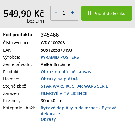
549,90 Kč
Přidat do košíku
bez DPH
345488
Kód produktu:
Číslo výrobce
:
WDC100708
EAN
:
5051265870193
Výrobce
:
PYRAMID POSTERS
Země původu
:
Velká Británie
Produkt
:
Obraz na plátně canvas
Licence:
Obrazy na plátně
Stejné zboží:
STAR WARS IX
,
STAR WARS SÉRIE
Zařazení
:
FILMOVÉ A TV LICENCE
Rozměry
:
30 x 40 cm
Kategorie zboží
:
Bytové doplňky a dekorace - Bytové
dekorace
Obrazy