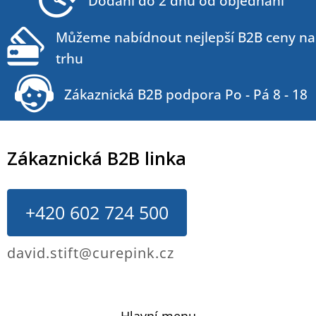
Dodání do 2 dnů od objednání
í
Můžeme nabídnout nejlepší B2B ceny na
trhu
Zákaznická B2B podpora Po - Pá 8 - 18
Zákaznická B2B linka
+420 602 724 500
david.stift@curepink.cz
Hlavní menu