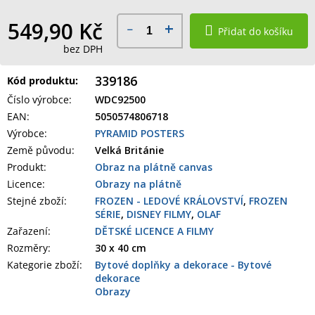
549,90 Kč
Přidat do košíku
bez DPH
339186
Kód produktu:
Číslo výrobce
:
WDC92500
EAN
:
5050574806718
Výrobce
:
PYRAMID POSTERS
Země původu
:
Velká Británie
Produkt
:
Obraz na plátně canvas
Licence:
Obrazy na plátně
Stejné zboží:
FROZEN - LEDOVÉ KRÁLOVSTVÍ
,
FROZEN
SÉRIE
,
DISNEY FILMY
,
OLAF
Zařazení
:
DĚTSKÉ LICENCE A FILMY
Rozměry
:
30 x 40 cm
Kategorie zboží
:
Bytové doplňky a dekorace - Bytové
dekorace
Obrazy