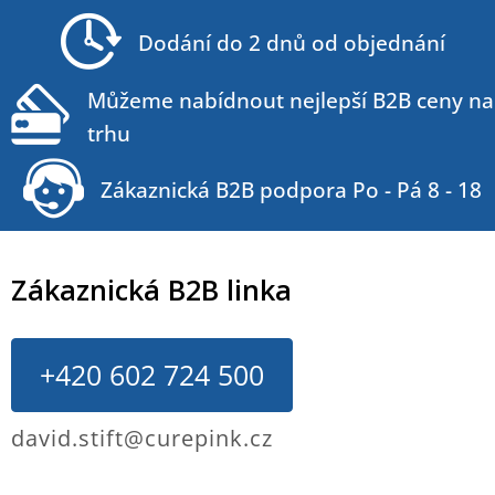
t
Dodání do 2 dnů od objednání
í
Můžeme nabídnout nejlepší B2B ceny na
trhu
Zákaznická B2B podpora Po - Pá 8 - 18
Zákaznická B2B linka
+420 602 724 500
david.stift@curepink.cz