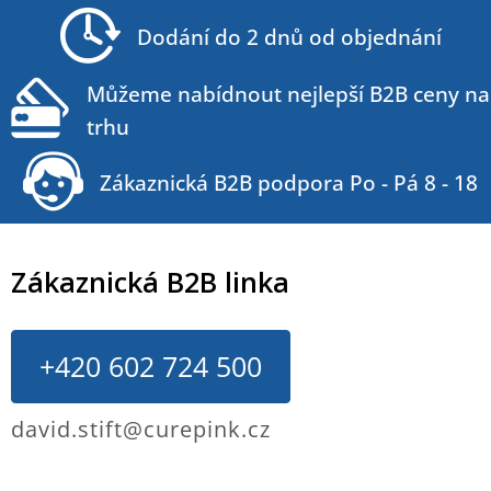
t
Dodání do 2 dnů od objednání
í
Můžeme nabídnout nejlepší B2B ceny na
trhu
Zákaznická B2B podpora Po - Pá 8 - 18
Zákaznická B2B linka
+420 602 724 500
david.stift@curepink.cz