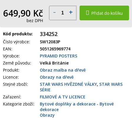
649,90 Kč
Přidat do košíku
bez DPH
334252
Kód produktu:
Číslo výrobce
:
SW12083P
EAN
:
5051265969774
Výrobce
:
PYRAMID POSTERS
Země původu
:
Velká Británie
Produkt
:
Obraz malba na dřevě
Licence:
Obrazy na dřevě
Stejné zboží:
STAR WARS HVĚZDNÉ VÁLKY
,
STAR WARS
SÉRIE
Zařazení
:
FILMOVÉ A TV LICENCE
Kategorie zboží
:
Bytové doplňky a dekorace - Bytové
dekorace
Obrazy