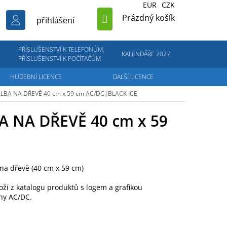
EUR
CZK
NÁKUPNÍ
Prázdný košík
přihlášení
KOŠÍK
PŘÍSLUŠENSTVÍ K TELEFONŮM,
KALENDÁŘE 2027
PŘÍSLUŠENSTVÍ K POČÍTAČŮM
HUDEBNÍ LICENCE
DALŠÍ LICENCE
BA NA DŘEVĚ 40 cm x 59 cm
AC/DC|BLACK ICE
 NA DŘEVĚ 40 cm x 59
na dřevě (40 cm x 59 cm)
oží z katalogu produktů s logem a grafikou
ny AC/DC.