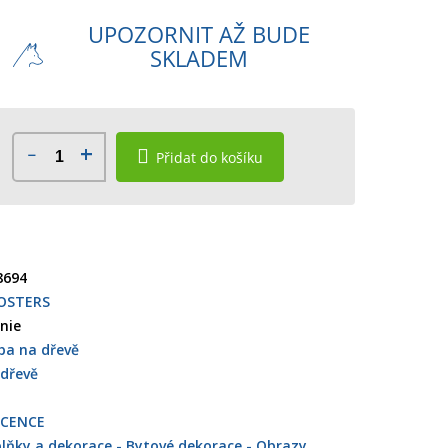
UPOZORNIT AŽ BUDE
SKLADEM
Přidat do košíku
8694
OSTERS
nie
ba na dřevě
dřevě
ICENCE
lňky a dekorace - Bytové dekorace - Obrazy