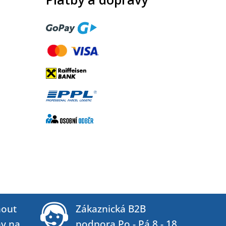
out
Zákaznická B2B
ny na
podpora Po - Pá 8 - 18