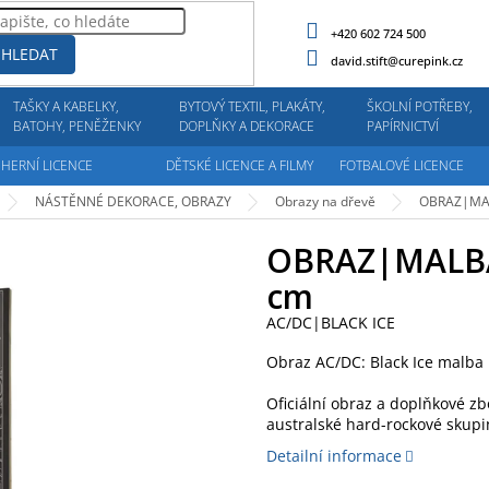
+420 602 724 500
HLEDAT
david.stift@curepink.cz
TAŠKY A KABELKY,
BYTOVÝ TEXTIL, PLAKÁTY,
ŠKOLNÍ POTŘEBY,
BATOHY, PENĚŽENKY
DOPLŇKY A DEKORACE
PAPÍRNICTVÍ
HERNÍ LICENCE
DĚTSKÉ LICENCE A FILMY
FOTBALOVÉ LICENCE
NÁSTĚNNÉ DEKORACE, OBRAZY
Obrazy na dřevě
OBRAZ|MAL
OBRAZ|MALBA
cm
AC/DC|BLACK ICE
Obraz AC/DC: Black Ice malba 
Oficiální obraz a doplňkové zb
australské hard-rockové skupi
Detailní informace