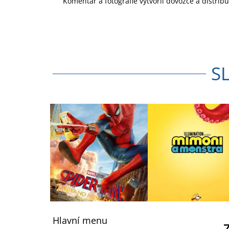
Komentář a fotografie vytvořil dovozce a distrib
S
Z
á
Hlavní menu
p