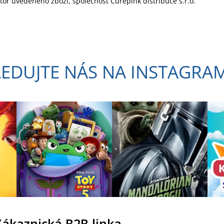
utor uvedeného zboží, společnost Curepink distribuce s.r.o.
LEDUJTE NÁS NA INSTAGRA
Zákaznická B2B linka