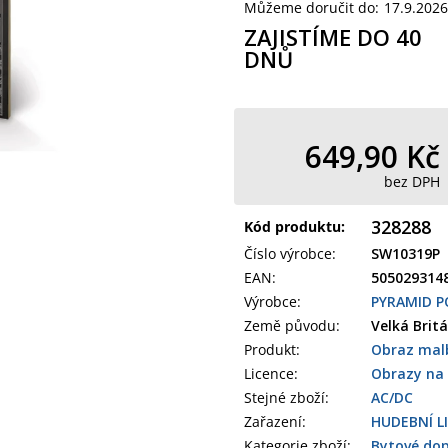
Můžeme doručit do:
17.9.2026
ZAJISTÍME DO 40
DNŮ
649,90 Kč
bez DPH
328288
Kód produktu:
Číslo výrobce
:
SW10319P
EAN
:
505029314
Výrobce
:
PYRAMID P
Země původu
:
Velká Britá
Produkt
:
Obraz mal
Licence:
Obrazy na 
Stejné zboží:
AC/DC
Zařazení
:
HUDEBNÍ L
Kategorie zboží
:
Bytové dop