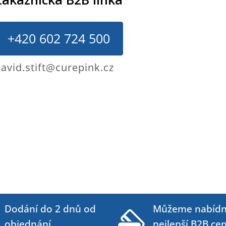
+420 602 724 500
avid.stift@curepink.cz
Dodání do 2 dnů od
Můžeme nabídn
objednání
nejlepší B2B ce