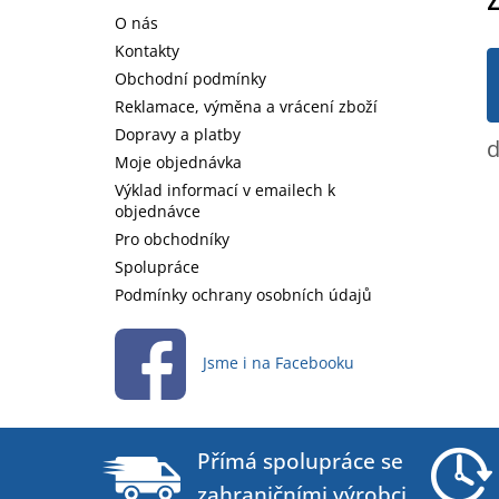
a
O nás
t
Kontakty
í
Obchodní podmínky
Reklamace, výměna a vrácení zboží
Dopravy a platby
d
Moje objednávka
Výklad informací v emailech k
objednávce
Pro obchodníky
Spolupráce
Podmínky ochrany osobních údajů
Jsme i na Facebooku
Přímá spolupráce se
zahraničními výrobci