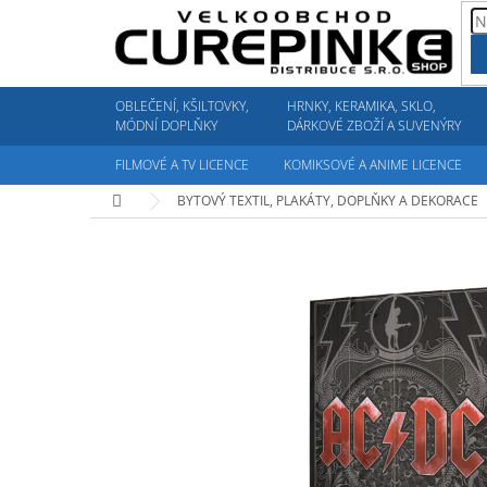
Přejít
na
obsah
OBLEČENÍ, KŠILTOVKY,
HRNKY, KERAMIKA, SKLO,
MÓDNÍ DOPLŇKY
DÁRKOVÉ ZBOŽÍ A SUVENÝRY
FILMOVÉ A TV LICENCE
KOMIKSOVÉ A ANIME LICENCE
Domů
BYTOVÝ TEXTIL, PLAKÁTY, DOPLŇKY A DEKORACE