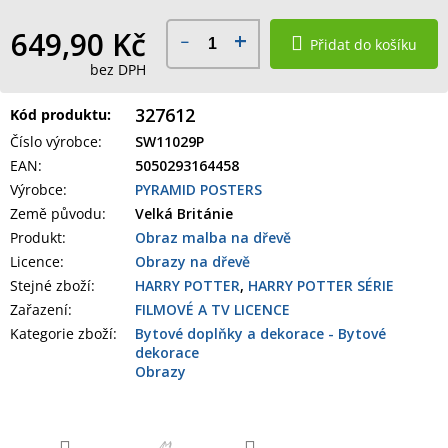
649,90 Kč
Přidat do košíku
bez DPH
327612
Kód produktu:
Číslo výrobce
:
SW11029P
EAN
:
5050293164458
Výrobce
:
PYRAMID POSTERS
Země původu
:
Velká Británie
Produkt
:
Obraz malba na dřevě
Licence:
Obrazy na dřevě
Stejné zboží:
HARRY POTTER
,
HARRY POTTER SÉRIE
Zařazení
:
FILMOVÉ A TV LICENCE
Kategorie zboží
:
Bytové doplňky a dekorace - Bytové
dekorace
Obrazy