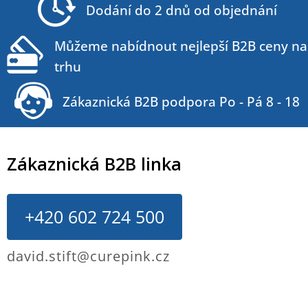
Dodání do 2 dnů od objednání
í
Můžeme nabídnout nejlepší B2B ceny na
trhu
Zákaznická B2B podpora Po - Pá 8 - 18
Zákaznická B2B linka
+420 602 724 500
david.stift@curepink.cz